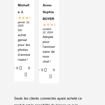
Michell
Anne-
e J.
Sophie
BOYER
janvier 16,
2025
octobre
Un
22, 2024
achat
Adopté
génial
pour
pour les
l’anniver
photos
saire de
d’annive
mon
rsaire !
chat !
Utile
0
0
Utile
0
0
?
?
Seuls les clients connectés ayant acheté ce