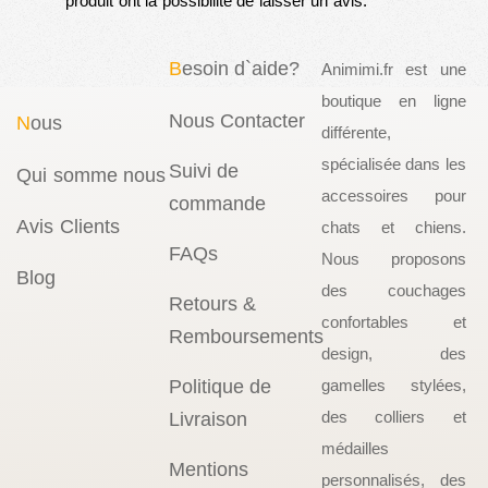
produit ont la possibilité de laisser un avis.
B
esoin d`aide?
Animimi.fr est une
boutique en ligne
Nous Contacter
N
ous
différente,
spécialisée dans les
Suivi de
Qui somme nous
accessoires pour
commande
Avis Clients
chats et chiens.
FAQs
Nous proposons
Blog
des couchages
Retours &
confortables et
Remboursements
design, des
Politique de
gamelles stylées,
des colliers et
Livraison
médailles
Mentions
personnalisés, des