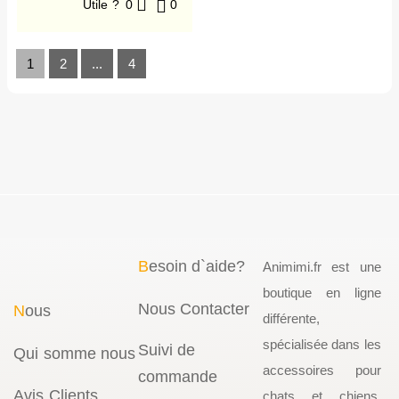
Utile ?
0
0
1
2
...
4
B
esoin d`aide?
Animimi.fr est une
boutique en ligne
Nous Contacter
N
ous
différente,
spécialisée dans les
Suivi de
Qui somme nous
accessoires pour
commande
Avis Clients
chats et chiens.