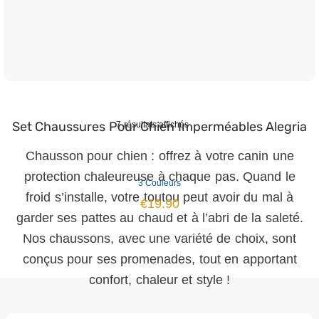
Set Chaussures Pour Chien Imperméables Alegria
7 résultats affichés
Chausson pour chien : offrez à votre canin une
protection chaleureuse à chaque pas. Quand le
3 Couleurs
froid s’installe, votre toutou peut avoir du mal à
€
19.90
garder ses pattes au chaud et à l’abri de la saleté.
Nos chaussons, avec une variété de choix, sont
conçus pour ses promenades, tout en apportant
confort, chaleur et style !