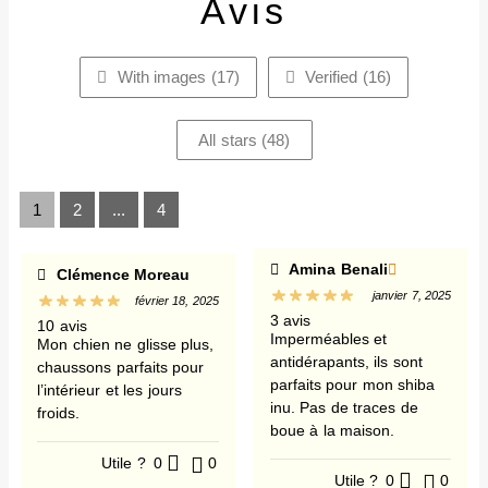
Avis
With images (
17
)
Verified (
16
)
All stars (
48
)
1
2
...
4
Amina Benali
Clémence Moreau
janvier 7, 2025
février 18, 2025
3 avis
10 avis
Imperméables et
Mon chien ne glisse plus,
antidérapants, ils sont
chaussons parfaits pour
parfaits pour mon shiba
l’intérieur et les jours
inu. Pas de traces de
froids.
boue à la maison.
Utile ?
0
0
Utile ?
0
0