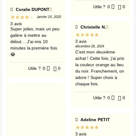
Utile ?
0
0
Coralie DUPONT
janvier 10, 2025
3 avis
Christelle N.
Super jolies, mais un peu
galère à mettre au
3 avis
début… J'ai mis 10
décembre 28, 2024
minutes la première fois
C'est mon deuxième
😂
achat ! Cette fois, j'ai pris
la couleur orange au lieu
Utile ?
0
0
du noir. Franchement, on
adore ! Super choix à
chaque fois.
Utile ?
0
0
Adeline PETIT
3 avis