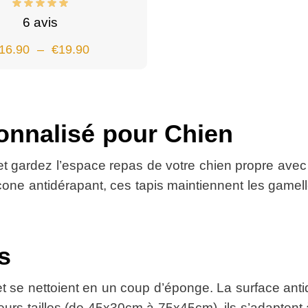
6 avis
16.90
–
€
19.90
onnalisé pour Chien
t gardez l’espace repas de votre chien propre avec
licone antidérapant, ces tapis maintiennent les game
s
 se nettoient en un coup d’éponge. La surface anti
ieurs tailles (de 45x30cm à 75x45cm), ils s’adaptent 