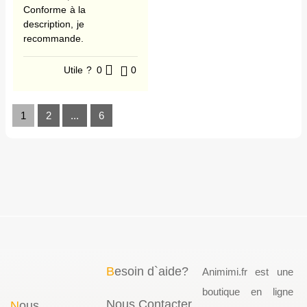
Conforme à la
description, je
recommande.
Utile ?
0
0
1
2
...
6
B
esoin d`aide?
Animimi.fr est une
boutique en ligne
Nous Contacter
N
ous