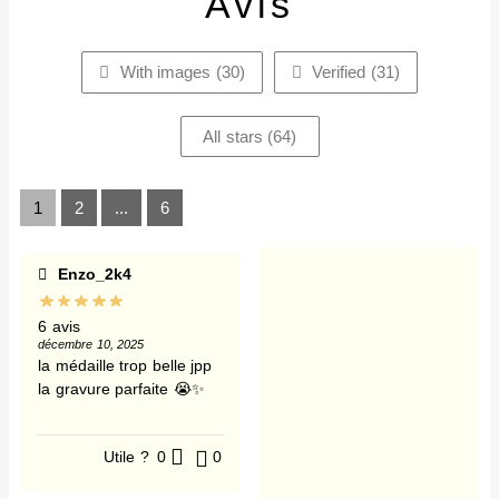
Avis
With images (
30
)
Verified (
31
)
All stars (
64
)
1
2
...
6
Enzo_2k4
6 avis
décembre 10, 2025
la médaille trop belle jpp
la gravure parfaite 😭✨
Utile ?
0
0