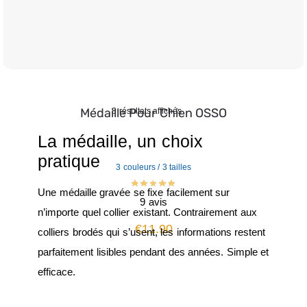
Médaille Pour Chien OSSO
8 résultats affichés
La médaille, un choix
pratique
3 couleurs / 3 tailles
Une médaille gravée se fixe facilement sur
9 avis
n’importe quel collier existant. Contrairement aux
€
11.90
colliers brodés qui s’usent, les informations restent
parfaitement lisibles pendant des années. Simple et
efficace.