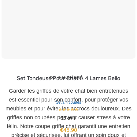
Set Tondeuse Pour Chat À 4 Lames Bello
Voici le seul résultat
Garder les griffes de votre chat bien entretenues
est essentiel pour son confort, pour protéger vos
Set à 4 coupes
meubles et pour éviter les accrocs douloureux. Des
griffes non coupées peuvent causer stress à votre
25 avis
félin. Notre coupe griffe chat garantit une entretien
€
45.90
précise et sécurisée, lui offrant un soin doux et