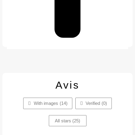
Avis
With images (
14
)
Verified (
0
)
All stars (
25
)