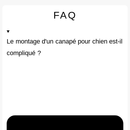
FAQ
1 avis
€
103.90
Le montage d'un canapé pour chien est-il
compliqué ?