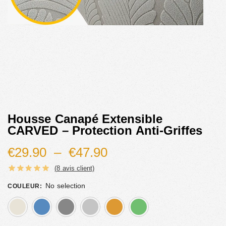
Housse Canapé Extensible
CARVED – Protection Anti-Griffes
€
29.90
–
€
47.90
(
8
avis client)
No selection
COULEUR
:
beige
bleu
gris
gris clair
orange
vert