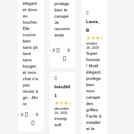
élégant
protège
et doux
bien le
au
canapé.
Laura_
toucher.
Je
Elle
recomm
B
couvre
ande.
bien
octobre
sans pli,
29, 2025
Utile
0
0
Super
tient
?
housse
sans
! Motif
bouger,
élégant,
et mon
protège
chat n’a
bien
pas
Inès2k0
mon
réussi à
1
canapé
gri
...Mo
des
re
décembre
griffes.
16, 2025
Utile
0
0
Facile à
trooop
installer
?
soft
et le