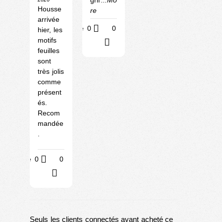
grif
...Mo
Housse
re
arrivée
Utile
0
0
hier, les
motifs
?
feuilles
sont
très jolis
comme
présent
és.
Recom
mandée
.
Utile
0
0
?
Seuls les clients connectés ayant acheté ce