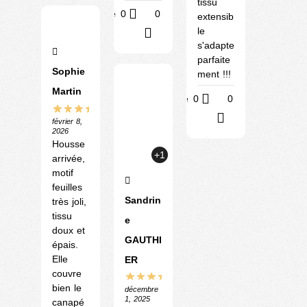
tissu
Utile
0
0
extensib
le
?
s'adapte
parfaite
Sophie
ment !!!
Martin
Utile
0
0
?
février 8,
2026
Housse
+1
arrivée,
motif
feuilles
Sandrin
très joli,
tissu
e
doux et
GAUTHI
épais.
Elle
ER
couvre
bien le
décembre
1, 2025
canapé