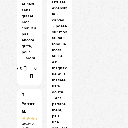
Housse
et tient
extensib
sans
le «
glisser.
carved
Mon
» posée
chat n’a
sur mon
pas
fauteuil
encore
rond, le
griffé,
motif
pour
feuille
...More
est
magnifiq
Utile
0
0
ue et la
?
matière
ultra
douce.
Tient
Valérie
parfaite
ment,
M.
plus
une
janvier 22,
2026