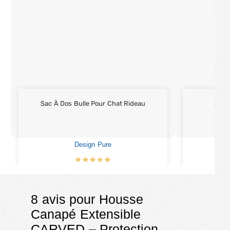
Sac À Dos Bulle Pour Chat Rideau
Sac 
Design Pure
€
79.90
8 avis pour
Housse
Canapé Extensible
CARVED – Protection