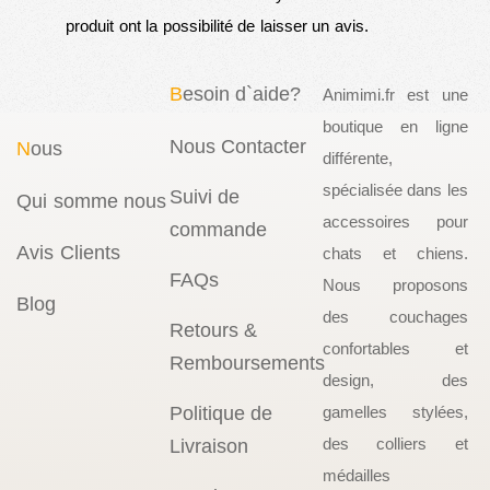
produit ont la possibilité de laisser un avis.
B
esoin d`aide?
Animimi.fr est une
boutique en ligne
Nous Contacter
N
ous
différente,
spécialisée dans les
Suivi de
Qui somme nous
accessoires pour
commande
Avis Clients
chats et chiens.
FAQs
Nous proposons
Blog
des couchages
Retours &
confortables et
Remboursements
design, des
Politique de
gamelles stylées,
des colliers et
Livraison
médailles