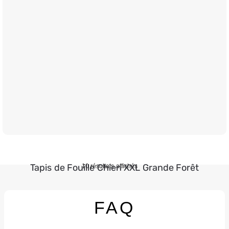
€
19.90
Tapis de Fouille Chien XXL Grande Forêt
10 résultats affichés
FAQ
XXL