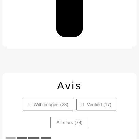
Avis
With images (
28
)
Verified (
17
)
All stars (
79
)