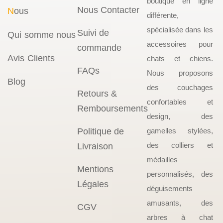
boutique en ligne
Nous Contacter
N
ous
différente,
spécialisée dans les
Suivi de
Qui somme nous
accessoires pour
commande
Avis Clients
chats et chiens.
FAQs
Nous proposons
Blog
des couchages
Retours &
confortables et
Remboursements
design, des
Politique de
gamelles stylées,
des colliers et
Livraison
médailles
Mentions
personnalisés, des
Légales
déguisements
amusants, des
CGV
arbres à chat