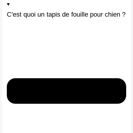
6 avis
C'est quoi un tapis de fouille pour chien ?
€
85.00
€
99.00