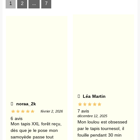
1
2
...
7
Léa Martin
noraa_2k
7 avis
février 2, 2026
décembre 12, 2025
6 avis
Mon loulou est obsessed
Mon tapis XXL forêt reçu,
par le tapis tournesol, il
dès que je le pose mon
fouille pendant 30 min
samoyède passe tout