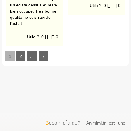
il s’éclate dessus et reste
Utile ?
0
0
bien occupé. Très bonne
qualité, je suis ravi de
l’achat.
Utile ?
0
0
1
2
...
7
B
esoin d`aide?
Animimi.fr est une