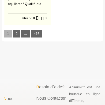
équilibrer ! Qualité ouf.
Utile ?
0
0
1
2
...
416
B
esoin d`aide?
Animimi.fr est une
boutique en ligne
Nous Contacter
N
ous
différente,