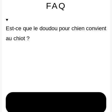
FAQ
18 Styles
7 avis
Est-ce que le doudou pour chien convient
€
7.90
au chiot ?