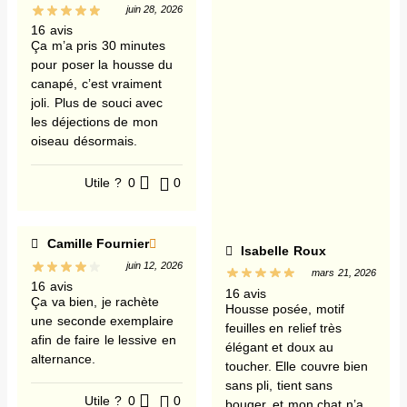
juin 28, 2026
16 avis
Ça m’a pris 30 minutes
pour poser la housse du
canapé, c’est vraiment
joli. Plus de souci avec
les déjections de mon
oiseau désormais.
Utile ?
0
0
Camille Fournier
Isabelle Roux
juin 12, 2026
mars 21, 2026
16 avis
16 avis
Ça va bien, je rachète
Housse posée, motif
une seconde exemplaire
feuilles en relief très
afin de faire le lessive en
élégant et doux au
alternance.
toucher. Elle couvre bien
sans pli, tient sans
Utile ?
0
0
bouger, et mon chat n’a