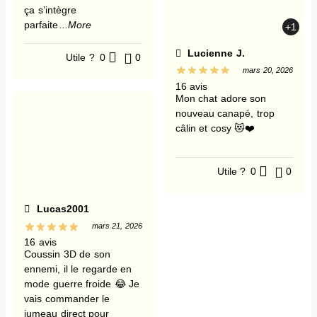
ça s’intègre
parfaite
...More
+1
Lucienne J.
Utile ?
0
0
mars 20, 2026
16 avis
Mon chat adore son
nouveau canapé, trop
câlin et cosy 😻❤️
Utile ?
0
0
Lucas2001
mars 21, 2026
16 avis
Coussin 3D de son
ennemi, il le regarde en
mode guerre froide 😂 Je
vais commander le
jumeau direct pour