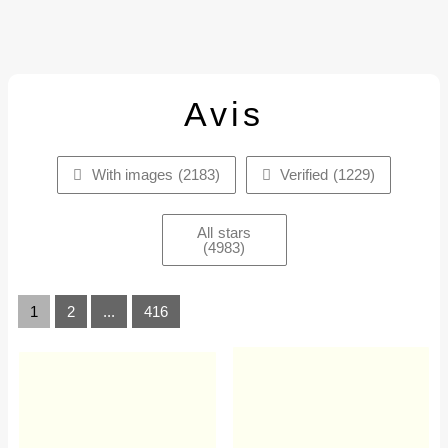
Avis
With images (
2183
)
Verified (
1229
)
All stars
(
4983
)
1
2
...
416