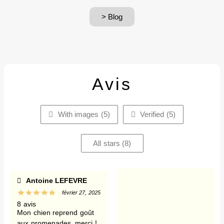
> Blog
Avis
With images (
5
)
Verified (
5
)
All stars (
8
)
Antoine LEFEVRE
février 27, 2025
8 avis
Mon chien reprend goût
aux promenades, merci !