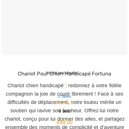
Chariot Pour Chien Handicapé Fortuna
Voici le seul résultat
Chariot chien handicapé : redonnez à votre fidèle
compagnon la joie de courir librement ! Face à ses
3 Tailles
difficultés de déplacement, votre toutou mérite un
soutien qui ravive son bonheur. Offrez-lui notre
8 avis
chariot, conçu pour lui donner des ailes, et partagez
€
99.00
ensemble des moments de complicité et d’aventure