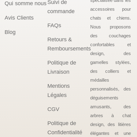
spécialisée dans les
Suivi de
Qui somme nous
accessoires pour
commande
Avis Clients
chats et chiens.
FAQs
Nous proposons
Blog
des couchages
Retours &
confortables et
Remboursements
design, des
Politique de
gamelles stylées,
des colliers et
Livraison
médailles
Mentions
personnalisés, des
Légales
déguisements
amusants, des
CGV
arbres à chat
Politique de
design, des litières
Confidentialité
élégantes et une