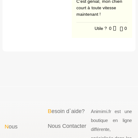
C’est génial, mon chien
court à toute vitesse
maintenant !
Utile ?
0
0
B
esoin d`aide?
Animimi.fr est une
boutique en ligne
Nous Contacter
N
ous
différente,