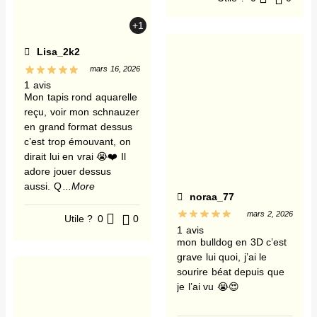
+1
Lisa_2k2
mars 16, 2026
1 avis
Mon tapis rond aquarelle
reçu, voir mon schnauzer
en grand format dessus
c’est trop émouvant, on
dirait lui en vrai 😭❤️ Il
adore jouer dessus
aussi. Q
...More
noraa_77
mars 2, 2026
Utile ?
0
0
1 avis
mon bulldog en 3D c’est
grave lui quoi, j’ai le
sourire béat depuis que
je l’ai vu 😭😍