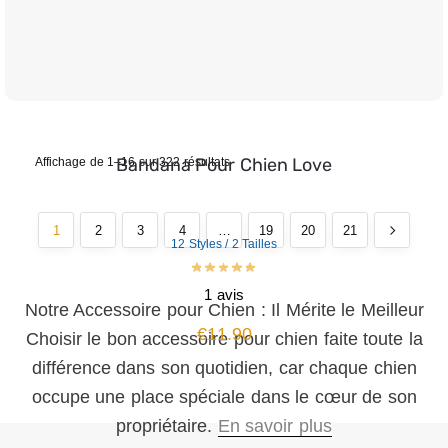
Bandana Pour Chien Love
Affichage de 1–16 sur 322 résultats
1
2
3
4
…
19
20
21
12 Styles / 2 Tailles
1 avis
Notre Accessoire pour Chien : Il Mérite le Meilleur
€
11.90
Choisir le bon accessoire pour chien faite toute la
différence dans son quotidien, car chaque chien
occupe une place spéciale dans le cœur de son
propriétaire.
En savoir plus