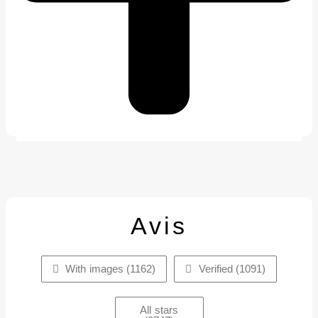
Avis
With images (
1162
)
Verified (
1091
)
All stars