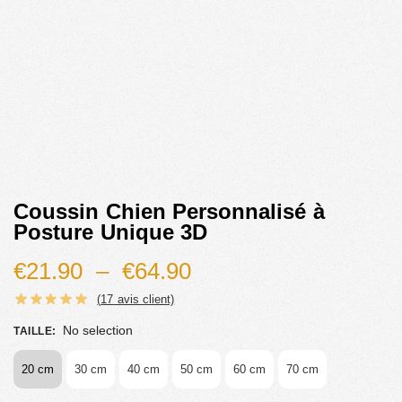
Coussin Chien Personnalisé à
Posture Unique 3D
€
21.90
–
€
64.90
(
17
avis client)
No selection
TAILLE
:
20 cm
30 cm
40 cm
50 cm
60 cm
70 cm