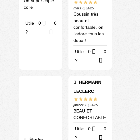
Un super copié-
collé !
mars 6, 2025
Coussin très
beau et
Utile
0
0
confortable, on
?
l’adore tous les
deux !
Utile
0
0
?
HERMANN
LECLERC
janvier 13, 2025
BEAU ET
CONFORTABLE
Utile
0
0
?
Élodie