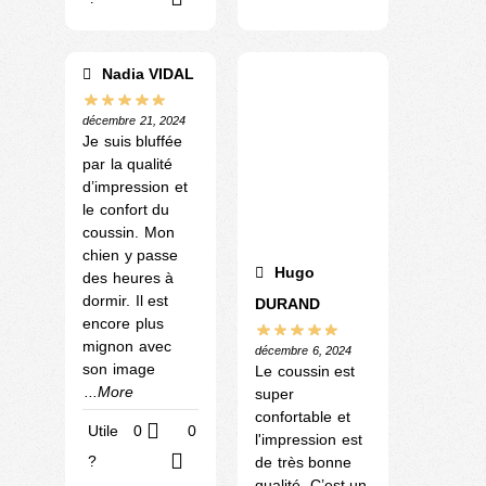
Nadia VIDAL
décembre 21, 2024
Je suis bluffée
par la qualité
d’impression et
le confort du
coussin. Mon
chien y passe
Hugo
des heures à
dormir. Il est
DURAND
encore plus
mignon avec
décembre 6, 2024
son image
Le coussin est
...More
super
confortable et
Utile
0
0
l'impression est
?
de très bonne
qualité. C’est un