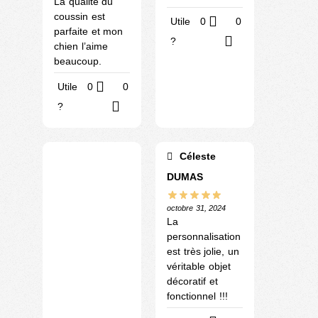
La qualité du
coussin est
Utile
0
0
parfaite et mon
?
chien l’aime
beaucoup.
Utile
0
0
?
Céleste
DUMAS
octobre 31, 2024
La
personnalisation
est très jolie, un
véritable objet
décoratif et
fonctionnel !!!