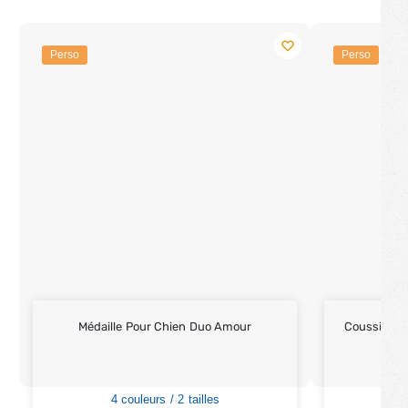
Perso
Perso
Médaille Pour Chien Duo Amour
Coussin Ch
4 couleurs / 2 tailles
3