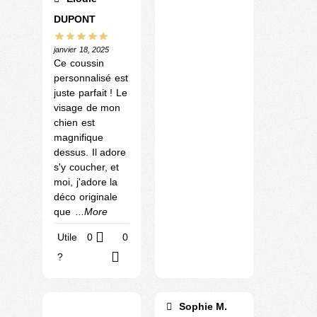
DUPONT
janvier 18, 2025
Ce coussin
personnalisé est
juste parfait ! Le
visage de mon
chien est
magnifique
dessus. Il adore
s'y coucher, et
moi, j'adore la
déco originale
que
...More
Utile
0
0
?
Sophie M.