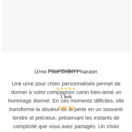
Urne Pour Chien Pharaon
2 résultats affichés
Une urne pour chien personnalisée permet de
donner à votre compagnon canin bien-aimé un
1 avis
hommage éternel. En ces moments difficiles, elle
€
38.90
transforme la douleur de la perte en un souvenir
tendre et précieux, préservant les instants de
complicité que vous avez partagés. Un choix