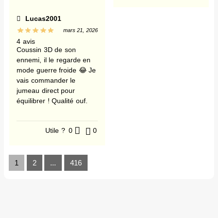
Lucas2001
mars 21, 2026
4 avis
Coussin 3D de son
ennemi, il le regarde en
mode guerre froide 😂 Je
vais commander le
jumeau direct pour
équilibrer ! Qualité ouf.
Utile ?
0
0
1
2
...
416