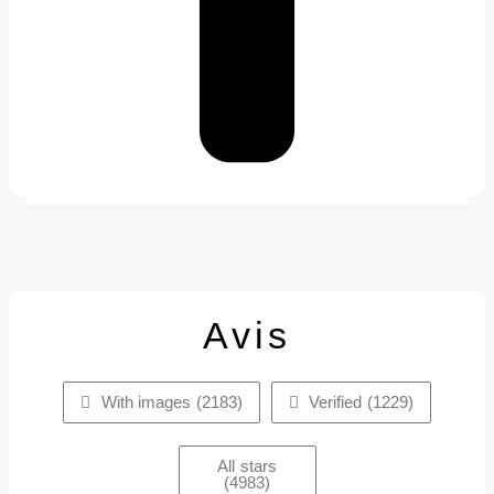
Avis
With images (
2183
)
Verified (
1229
)
All stars
(
4983
)