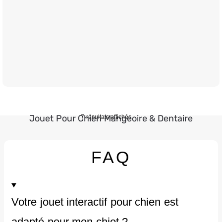
Jouet Pour Chien Mangeoire & Dentaire
7 résultats affichés
FAQ
2 Couleurs
3 avis
Votre jouet interactif pour chien est
€
15.90
adapté pour mon chiot ?