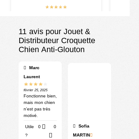
€
15.90
–
€
35.90
11 avis pour
Jouet &
Distributeur Croquette
Chien Anti-Glouton
Marc
Laurent
février 25, 2025
Fonctionne bien,
mais mon chien
n’est pas très
motivé.
Sofia
Utile
0
0
MARTIN
?