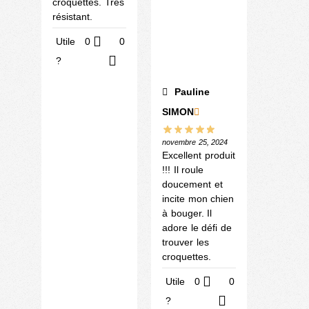
croquettes. Très
résistant.
Utile
0
0
?
Pauline
SIMON
novembre 25, 2024
Excellent produit
!!! Il roule
doucement et
incite mon chien
à bouger. Il
adore le défi de
trouver les
croquettes.
Utile
0
0
?