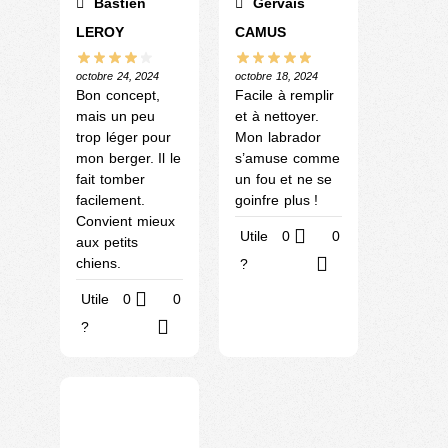
Bastien
Gervais
LEROY
CAMUS
octobre 24, 2024
octobre 18, 2024
Bon concept,
Facile à remplir
mais un peu
et à nettoyer.
trop léger pour
Mon labrador
mon berger. Il le
s’amuse comme
fait tomber
un fou et ne se
facilement.
goinfre plus !
Convient mieux
Utile
0
0
aux petits
chiens.
?
Utile
0
0
?