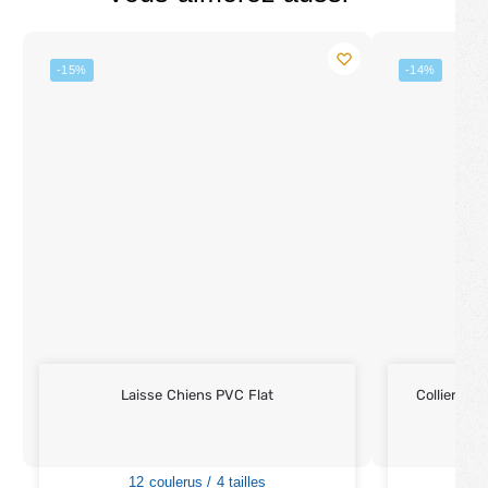
-15%
-14%
Laisse Chiens PVC Flat
Collier Per
12 coulerus / 4 tailles
6