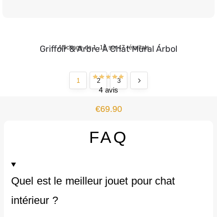
Griffoir & Arbre À Chat Mural Árbol
Affichage de 1–16 sur 47 résultats
1
2
3
4 avis
€
69.90
FAQ
Quel est le meilleur jouet pour chat
intérieur ?