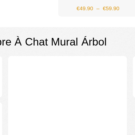
€
49.90
–
€
59.90
rbre À Chat Mural Árbol