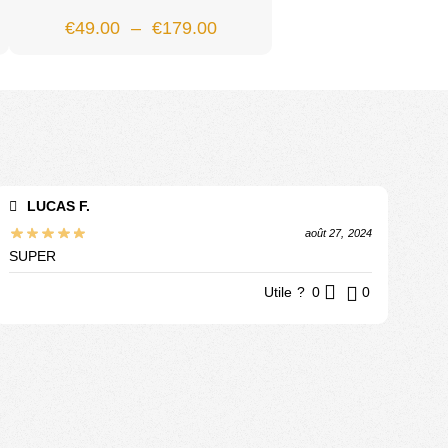
€
49.00
–
€
179.00
LUCAS F.
août 27, 2024
SUPER
Utile ?
0
0