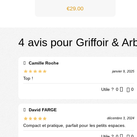
€
29.00
4 avis pour
Griffoir & A
Camille Roche
janvier 9, 2025
Top !
Utile ?
0
0
David FARGE
décembre 3, 2024
Compact et pratique, parfait pour les petits espaces.
Utile ?
0
0