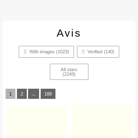
Avis
With images (
1023
)
Verified (
140
)
All stars
(
2249
)
1
2
...
188