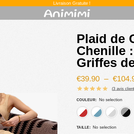
Livraison Gratuite !
Plaid de
Chenille 
Griffes d
€
39.90
–
€
104.
(
3
avis client
No selection
COULEUR
:
beige noir
blanc 
No selection
TAILLE
: