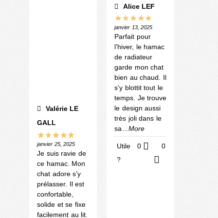
Alice LEF
janvier 13, 2025
Parfait pour
l’hiver, le hamac
de radiateur
garde mon chat
bien au chaud. Il
s’y blottit tout le
temps. Je trouve
le design aussi
Valérie LE
très joli dans le
GALL
sa
...More
janvier 25, 2025
Utile
0
0
Je suis ravie de
?
ce hamac. Mon
chat adore s’y
prélasser. Il est
confortable,
solide et se fixe
facilement au lit.