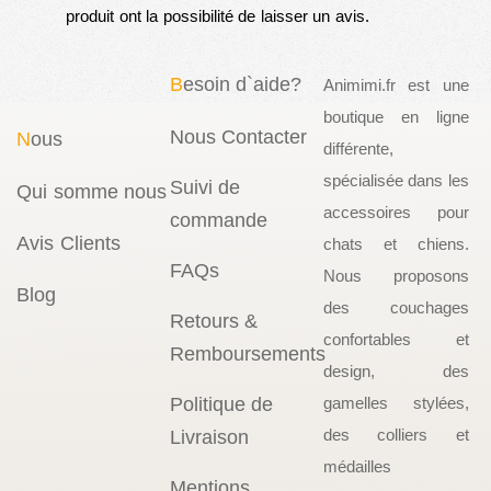
produit ont la possibilité de laisser un avis.
B
esoin d`aide?
Animimi.fr est une
boutique en ligne
Nous Contacter
N
ous
différente,
spécialisée dans les
Suivi de
Qui somme nous
accessoires pour
commande
Avis Clients
chats et chiens.
FAQs
Nous proposons
Blog
des couchages
Retours &
confortables et
Remboursements
design, des
Politique de
gamelles stylées,
des colliers et
Livraison
médailles
Mentions