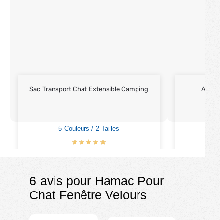
Sac Transport Chat Extensible Camping
Arbre 
5 Couleurs / 2 Tailles
€
49.90
–
€
59.90
6 avis pour
Hamac Pour
Chat Fenêtre Velours