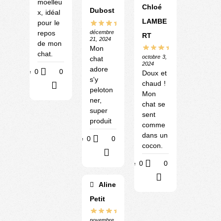
moelleu
Chloé
Dubost
x, idéal
LAMBE
pour le
repos
décembre
RT
21, 2024
de mon
Mon
chat.
octobre 3,
chat
2024
adore
Utile
0
0
Doux et
s'y
chaud !
?
peloton
Mon
ner,
chat se
super
sent
produit
comme
dans un
Utile
0
0
cocon.
?
Utile
0
0
?
Aline
Petit
novembre