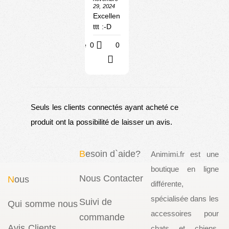
29, 2024
Excellen
ttt :-D
Utile
0
0
?
Seuls les clients connectés ayant acheté ce
produit ont la possibilité de laisser un avis.
B
esoin d`aide?
Animimi.fr est une
boutique en ligne
Nous Contacter
N
ous
différente,
spécialisée dans les
Suivi de
Qui somme nous
accessoires pour
commande
Avis Clients
chats et chiens.