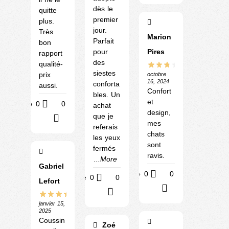
dès le
quitte
premier
plus.
jour.
Très
Marion
Parfait
bon
Pires
pour
rapport
des
qualité-
siestes
prix
octobre
16, 2024
conforta
aussi.
Confort
bles. Un
et
Utile
0
0
achat
design,
que je
?
mes
referais
chats
les yeux
sont
fermés
ravis.
...More
Gabriel
Utile
0
0
Utile
0
0
Lefort
?
?
janvier 15,
2025
Coussin
Zoé