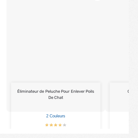
Éliminateur de Peluche Pour Enlever Poils
Cana
De Chat
2 Couleurs
€
9.90