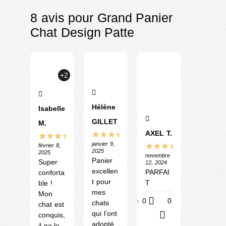
8 avis pour
Grand Panier
Chat Design Patte
+2
Hélène
Isabelle
GILLET
M.
AXEL T.
janvier 9,
février 8,
2025
2025
novembre
Panier
Super
12, 2024
excellen
PARFAI
conforta
t pour
T
ble !
mes
Mon
Utile
0
0
chats
chat est
qui l’ont
conquis,
?
adopté
il ne le