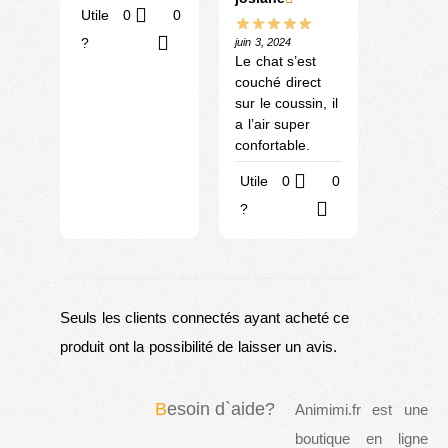
Utile
0
0
?
juin 3, 2024
Le chat s’est
couché direct
sur le coussin, il
a l’air super
confortable.
Utile
0
0
?
Seuls les clients connectés ayant acheté ce
produit ont la possibilité de laisser un avis.
B
esoin d`aide?
Animimi.fr est une
boutique en ligne