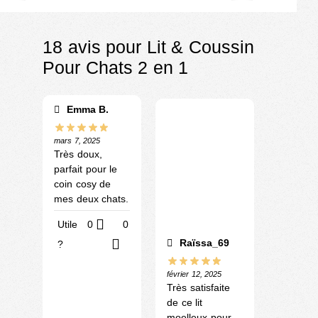
€
9.90
–
€
18.90
18 avis pour
Lit & Coussin
Pour Chats 2 en 1
Emma B.
mars 7, 2025
Très doux,
parfait pour le
coin cosy de
mes deux chats.
Utile
0
0
Raïssa_69
?
février 12, 2025
Très satisfaite
de ce lit
moelleux pour