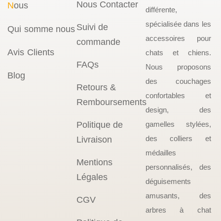
Nous Contacter
N
ous
différente,
spécialisée dans les
Suivi de
Qui somme nous
accessoires pour
commande
Avis Clients
chats et chiens.
FAQs
Nous proposons
Blog
des couchages
Retours &
confortables et
Remboursements
design, des
Politique de
gamelles stylées,
des colliers et
Livraison
médailles
Mentions
personnalisés, des
Légales
déguisements
amusants, des
CGV
arbres à chat