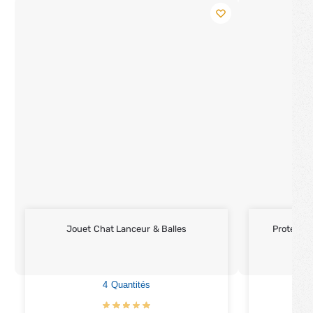
Jouet Chat Lanceur & Balles
Protecti
4 Quantités
Lot 