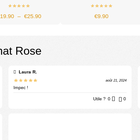
€
19.90
–
€
25.90
€
9.90
hat Rose
Laura R.
août 21, 2024
Impec !
Utile ?
0
0