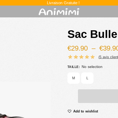
Livraison Gratuite !
Sac Bull
€
29.90
–
€
39.9
(
5
avis client
No selection
TAILLE
:
M
L
Add to wishlist