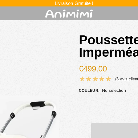
Livraison Gratuite !
Poussett
Imperméa
€
499.00
(
3
avis client
No selection
COULEUR
: