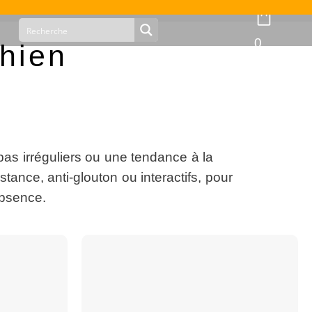
0
chien
epas irréguliers ou une tendance à la
nce, anti-glouton ou interactifs, pour
absence.