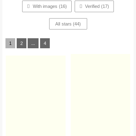
With images (
16
)
Verified (
17
)
All stars (
44
)
1
2
...
4