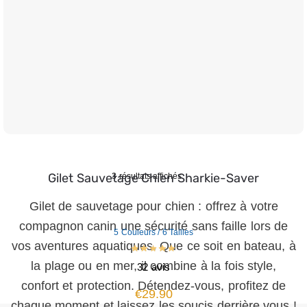
Gilet Sauvetage Chien Sharkie-Saver
3 résultats affichés
Gilet de sauvetage pour chien : offrez à votre
compagnon canin une sécurité sans faille lors de
5 Couleurs / 6 Tailles
vos aventures aquatiques. Que ce soit en bateau, à
la plage ou en mer, il combine à la fois style,
32 avis
confort et protection. Détendez-vous, profitez de
€
29.90
chaque moment et laissez les soucis derrière vous !