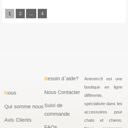
1
2
...
4
B
esoin d`aide?
Animimi.fr est une
boutique en ligne
Nous Contacter
N
ous
différente,
spécialisée dans les
Suivi de
Qui somme nous
accessoires pour
commande
Avis Clients
chats et chiens.
FAQs