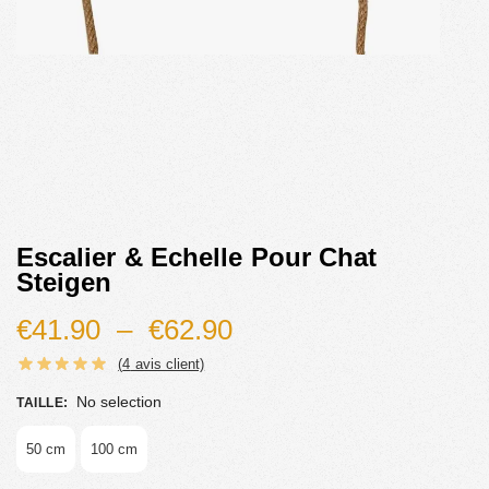
Escalier & Echelle Pour Chat
Steigen
€
41.90
–
€
62.90
(
4
avis client)
No selection
TAILLE
:
50 cm
100 cm