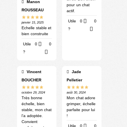
Manon
pour un chat
ROUSSEAU
actif.
Utile
0
0
janvier 15, 2025
Echelle stable et
?
bien construite
Utile
0
0
?
Vincent
Jade
BOUCHER
Pelletier
octobre 29, 2024
août 30, 2024
Très bonne
Mon chat adore
échelle, bien
grimper, échelle
stable, mon chat
parfaite pour lui
l’a adoptée.
!
Convient
Utile
0
0