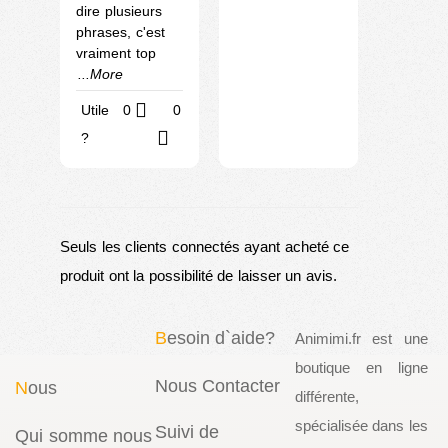
dire plusieurs
phrases, c'est
vraiment top
...More
Utile
0
0
?
Seuls les clients connectés ayant acheté ce
produit ont la possibilité de laisser un avis.
B
esoin d`aide?
Animimi.fr est une
boutique en ligne
Nous Contacter
N
ous
différente,
spécialisée dans les
Suivi de
Qui somme nous