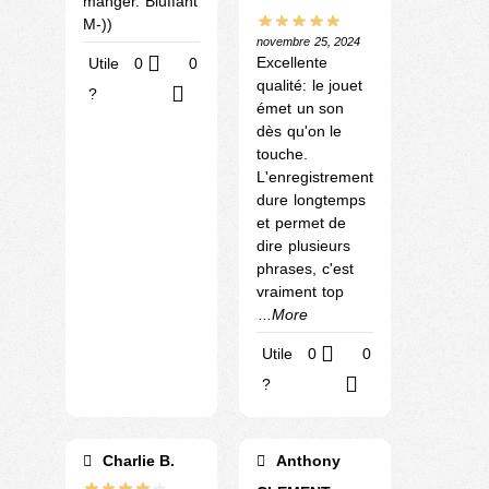
manger. Bluffant
M-))
novembre 25, 2024
Excellente
Utile
0
0
qualité: le jouet
?
émet un son
dès qu'on le
touche.
L'enregistrement
dure longtemps
et permet de
dire plusieurs
phrases, c'est
vraiment top
...More
Utile
0
0
?
Charlie B.
Anthony