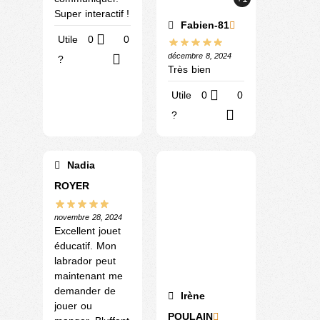
Super interactif !
Fabien-81
Utile
0
0
décembre 8, 2024
?
Très bien
Utile
0
0
?
Nadia
ROYER
novembre 28, 2024
Excellent jouet
éducatif. Mon
labrador peut
maintenant me
demander de
Irène
jouer ou
POULAIN