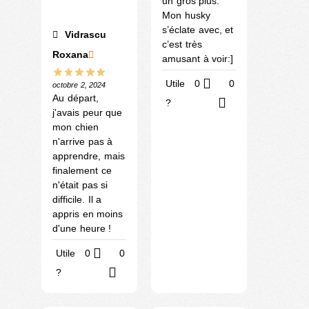
un gros plus.
Mon husky
s’éclate avec, et
Vidrascu
c’est très
Roxana
amusant à voir:]
Utile
0
0
octobre 2, 2024
Au départ,
?
j'avais peur que
mon chien
n'arrive pas à
apprendre, mais
finalement ce
n'était pas si
difficile. Il a
appris en moins
d'une heure !
Utile
0
0
?