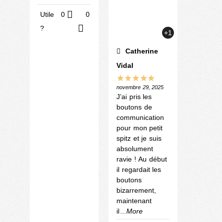
Utile
0
0
?
+1
Catherine
Vidal
novembre 29, 2025
J’ai pris les
boutons de
communication
pour mon petit
spitz et je suis
absolument
ravie ! Au début
il regardait les
boutons
bizarrement,
maintenant
il
...More