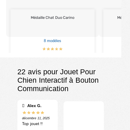
Médaille Chat Duo Carino
Médaill
8 modèles
€
14.90
22 avis pour
Jouet Pour
Chien Interactif à Bouton
Communication
Alex G.
décembre 11, 2025
Top jouet !!