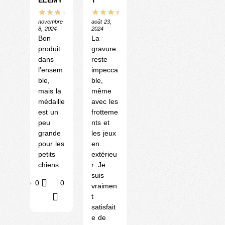
novembre
août 23,
8, 2024
2024
Bon
La
produit
gravure
dans
reste
l’ensem
impecca
ble,
ble,
mais la
même
médaille
avec les
est un
frotteme
peu
nts et
grande
les jeux
pour les
en
petits
extérieu
chiens.
r. Je
suis
Utile
0
0
vraimen
t
?
satisfait
e de