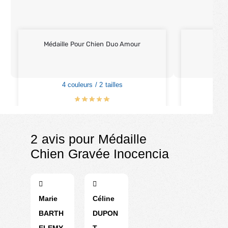
Médaille Pour Chien Duo Amour
Méd
4 couleurs / 2 tailles
€
11.90
2 avis pour
Médaille
Chien Gravée Inocencia
Marie
Céline
BARTH
DUPON
ELEMY
T