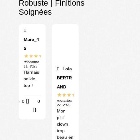
Robuste | Finitions
Soignées
Marc_4
5
décembre
11, 2025
Lola
Harnais
BERTR
solide,
top !
AND
novembre
Utile
0
0
27, 2025
?
Mon
p’tit
clown
trop
beau en