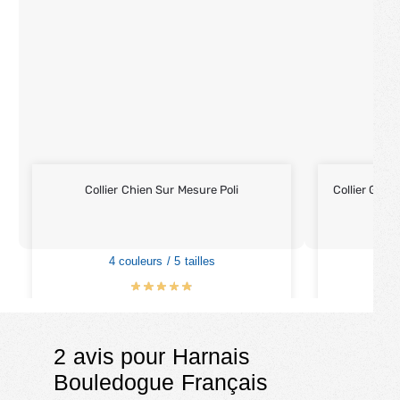
Collier Chien Sur Mesure Poli
Collier Grav
4 couleurs / 5 tailles
5
€
16.90
€
19.90
2 avis pour
Harnais
Bouledogue Français