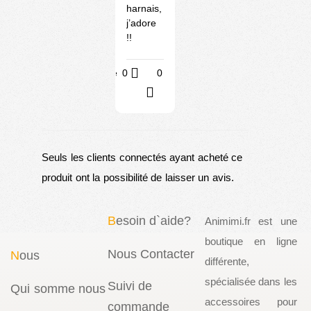
harnais,
j’adore
!!
Utile
0
0
?
Seuls les clients connectés ayant acheté ce
produit ont la possibilité de laisser un avis.
B
esoin d`aide?
Animimi.fr est une
boutique en ligne
Nous Contacter
N
ous
différente,
spécialisée dans les
Suivi de
Qui somme nous
accessoires pour
commande