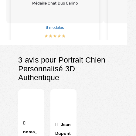
Médaille Chat Duo Carino
Méd
8 modèles
€
14.90
3 avis pour
Portrait Chien
Personnalisé 3D
Authentique
Jean
noraa_
Dupont