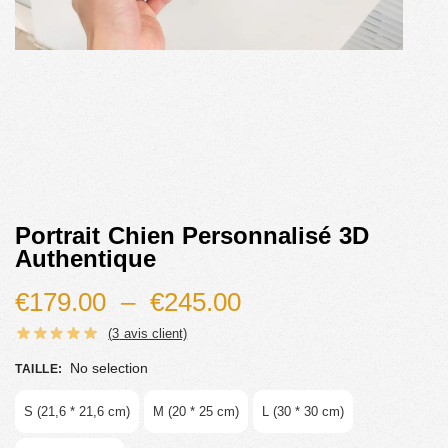
Portrait Chien Personnalisé 3D
Authentique
€
179.00
–
€
245.00
(
3
avis client)
No selection
TAILLE
:
S (21,6 * 21,6 cm)
M (20 * 25 cm)
L (30 * 30 cm)