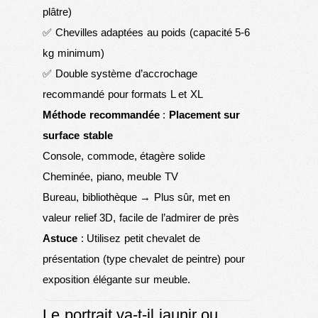
plâtre)
✅ Chevilles adaptées au poids (capacité 5-6
kg minimum)
✅ Double système d’accrochage
recommandé pour formats L et XL
Méthode recommandée
:
Placement sur
surface stable
Console, commode, étagère solide
Cheminée, piano, meuble TV
Bureau, bibliothèque → Plus sûr, met en
valeur relief 3D, facile de l’admirer de près
Astuce
: Utilisez petit chevalet de
présentation (type chevalet de peintre) pour
exposition élégante sur meuble.
Le portrait va-t-il jaunir ou