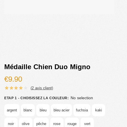
Médaille Chien Duo Migno
€
9.90
(
2
avis client)
No selection
ETAP 1 - CHOISISSEZ LA COULEUR
:
argent
blanc
bleu
bleu acier
fuchsia
kaki
noir
olive
pêche
rose
rouge
vert