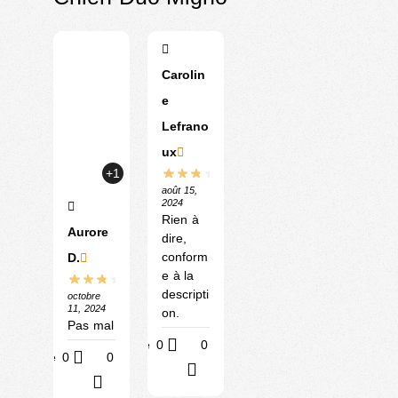
Carolin
e
Lefrano
ux
+1
août 15,
2024
Rien à
Aurore
dire,
conform
D.
e à la
descripti
octobre
11, 2024
on.
Pas mal
Utile
0
0
Utile
0
0
?
?