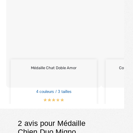
Médaille Chat Doble Amor
Coussin
Per
4 couleurs / 3 tailles
4
€
11.90
€
2 avis pour
Médaille
Chien Duo Migno