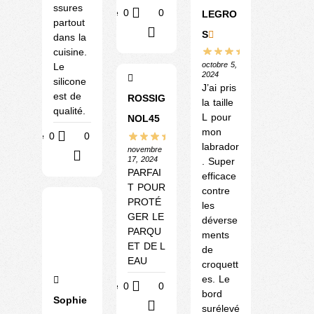
ssures
Utile
0
0
LEGRO
partout
?
S
dans la
cuisine.
octobre 5,
Le
2024
silicone
J’ai pris
est de
ROSSIG
la taille
qualité.
L pour
NOL45
mon
Utile
0
0
labrador
novembre
?
17, 2024
. Super
PARFAI
efficace
T POUR
contre
PROTÉ
les
GER LE
déverse
PARQU
ments
ET DE L
de
EAU
croquett
es. Le
Utile
0
0
bord
Sophie
?
surélevé