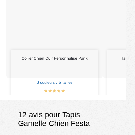
Collier Chien Cuir Personnalisé Punk
Tapis P
3 couleurs / 5 tailles
6
€
25.90
€
€
29.90
12 avis pour
Tapis
Gamelle Chien Festa