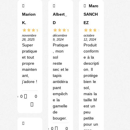
Marc
Marion
Albert_
SANCH
K.
D
EZ
novembre
décembre
octobre
28, 2025
9, 2024
12, 2024
Super
Pratique
Produit
pratique
, mon
conform
et tout
sol
e à la
propre
reste
descripti
mainten
sec et le
on. Il
ant,
tapis
protège
j’adore !
antidéra
bien le
pant
sol,
empêch
mais la
Utile
0
0
e la
taille M
?
gamelle
est un
de
peu
bouger.
petite
pour un
Utile
0
0