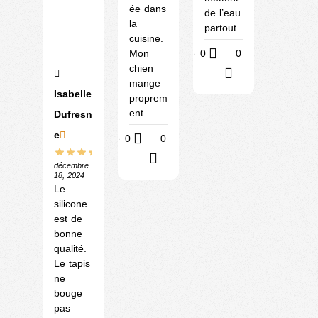
ée dans
de l’eau
la
partout.
cuisine.
Utile
0
0
Mon
chien
?
mange
Isabelle
proprem
ent.
Dufresn
e
Utile
0
0
?
décembre
18, 2024
Le
silicone
est de
bonne
qualité.
Le tapis
ne
bouge
pas