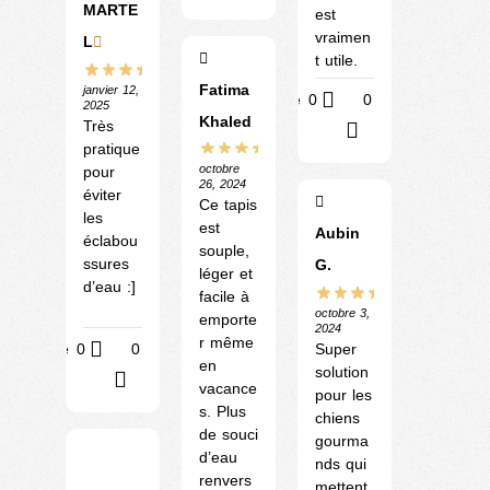
MARTE
est
vraimen
L
t utile.
Fatima
janvier 12,
Utile
0
0
2025
Khaled
Très
?
pratique
octobre
pour
26, 2024
éviter
Ce tapis
les
est
Aubin
éclabou
souple,
ssures
G.
léger et
d’eau :]
facile à
octobre 3,
emporte
2024
r même
Utile
0
0
Super
en
solution
?
vacance
pour les
s. Plus
chiens
de souci
gourma
d’eau
nds qui
renvers
mettent