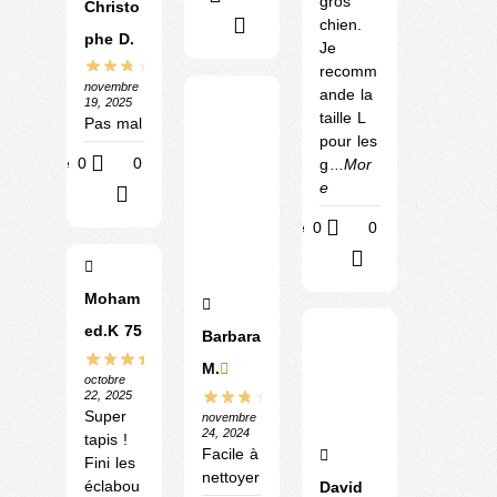
gros
Christo
chien.
?
phe D.
Je
recomm
novembre
ande la
19, 2025
taille L
Pas mal
pour les
Utile
0
0
g
...Mor
e
?
Utile
0
0
?
Moham
ed.K 75
Barbara
M.
octobre
22, 2025
Super
novembre
24, 2024
tapis !
Facile à
Fini les
nettoyer
éclabou
David