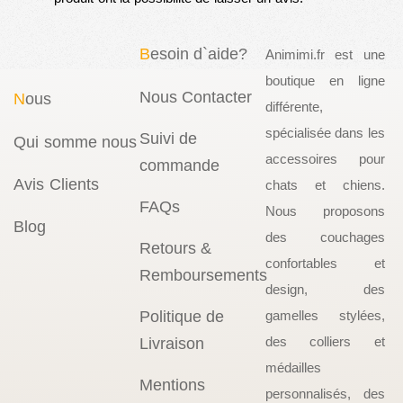
B
esoin d`aide?
Animimi.fr est une
boutique en ligne
Nous Contacter
N
ous
différente,
spécialisée dans les
Suivi de
Qui somme nous
accessoires pour
commande
Avis Clients
chats et chiens.
FAQs
Nous proposons
Blog
des couchages
Retours &
confortables et
Remboursements
design, des
Politique de
gamelles stylées,
des colliers et
Livraison
médailles
Mentions
personnalisés, des