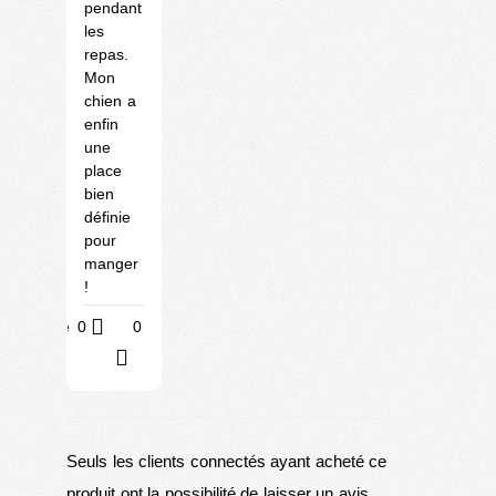
pendant
les
repas.
Mon
chien a
enfin
une
place
bien
définie
pour
manger
!
Utile
0
0
?
Seuls les clients connectés ayant acheté ce
produit ont la possibilité de laisser un avis.