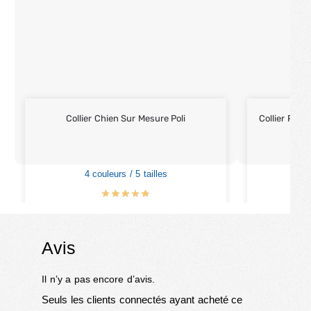
Collier Chien Sur Mesure Poli
Collier Pour
4 couleurs / 5 tailles
5
€
16.90
€
19.90
Avis
Il n’y a pas encore d’avis.
Seuls les clients connectés ayant acheté ce