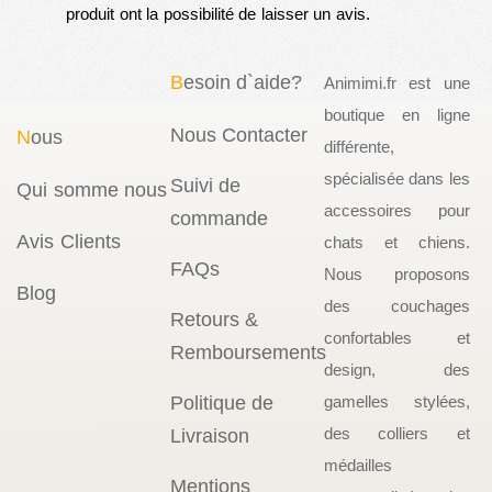
produit ont la possibilité de laisser un avis.
B
esoin d`aide?
Animimi.fr est une
boutique en ligne
Nous Contacter
N
ous
différente,
spécialisée dans les
Suivi de
Qui somme nous
accessoires pour
commande
Avis Clients
chats et chiens.
FAQs
Nous proposons
Blog
des couchages
Retours &
confortables et
Remboursements
design, des
Politique de
gamelles stylées,
des colliers et
Livraison
médailles
Mentions