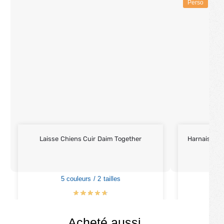
Perso
Laisse Chiens Cuir Daim Together
Harnais Chi
5 couleurs / 2 tailles
4
€
19.90
–
€
20.90
Acheté aussi