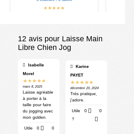
€
17.90
€
20.90
12 avis pour
Laisse Main
Libre Chien Jog
Isabelle
Karine
Morel
PAYET
mars 8, 2025
décembre 20, 2024
Laisse agréable
Très pratique,
à porter à la
j'adore.
taille pour faire
Utile
0
0
du jogging avec
mon golden.
?
Utile
0
0