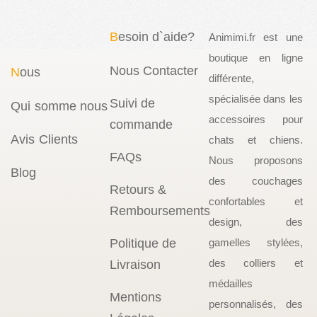
B
esoin d`aide?
Animimi.fr est une
boutique en ligne
Nous Contacter
N
ous
différente,
spécialisée dans les
Suivi de
Qui somme nous
accessoires pour
commande
Avis Clients
chats et chiens.
FAQs
Nous proposons
Blog
des couchages
Retours &
confortables et
Remboursements
design, des
Politique de
gamelles stylées,
des colliers et
Livraison
médailles
Mentions
personnalisés, des