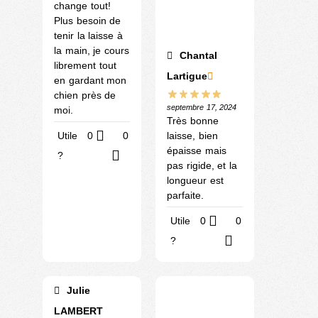
change tout!
Plus besoin de
tenir la laisse à
la main, je cours
Chantal
librement tout
Lartigue
en gardant mon
chien près de
septembre 17, 2024
moi.
Très bonne
laisse, bien
Utile
0
0
épaisse mais
?
pas rigide, et la
longueur est
parfaite.
Utile
0
0
?
Julie
LAMBERT