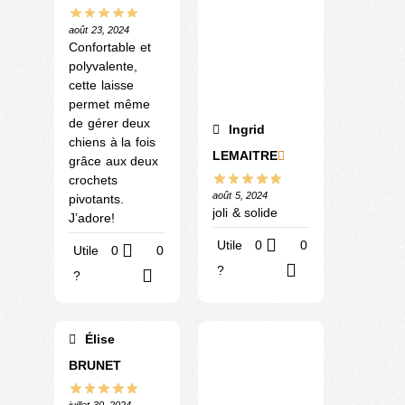
août 23, 2024
Confortable et
polyvalente,
cette laisse
permet même
de gérer deux
Ingrid
chiens à la fois
LEMAITRE
grâce aux deux
crochets
août 5, 2024
pivotants.
joli & solide
J’adore!
Utile
0
0
Utile
0
0
?
?
Élise
BRUNET
juillet 30, 2024