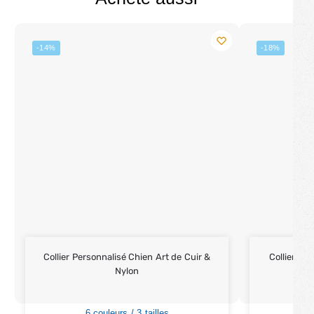
-14%
-18%
Collier Personnalisé Chien Art de Cuir &
Collier po
Nylon
6 couleurs / 3 tailles
6