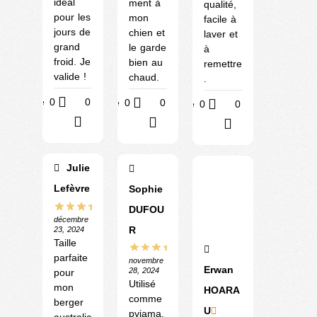
idéal
ment à
qualité,
pour les
mon
facile à
jours de
chien et
laver et
grand
le garde
à
froid. Je
bien au
remettre
valide !
chaud.
.
Utile
0
0
Utile
0
0
Utile
0
0
?
?
?
Julie
Lefèvre
Sophie
DUFOU
décembre
R
23, 2024
Taille
parfaite
novembre
Erwan
28, 2024
pour
Utilisé
mon
HOARA
comme
berger
U
pyjama,