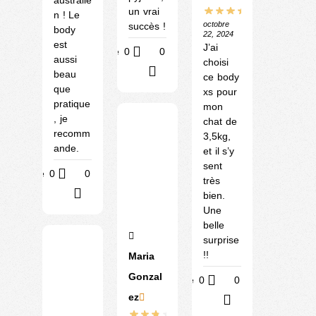
australie
un vrai
n ! Le
octobre
succès !
body
22, 2024
est
J’ai
Utile
0
0
aussi
choisi
?
beau
ce body
que
xs pour
pratique
mon
, je
chat de
recomm
3,5kg,
ande.
et il s’y
sent
Utile
0
0
très
?
bien.
Une
belle
surprise
!!
Maria
Gonzal
Utile
0
0
ez
?