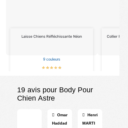
Laisse Chiens Réfléchissante Néon
Collier Pour
9 couleurs
5
€
19.90
€
22.90
19 avis pour
Body Pour
Chien Astre
Omar
Henri
Haddad
MARTI