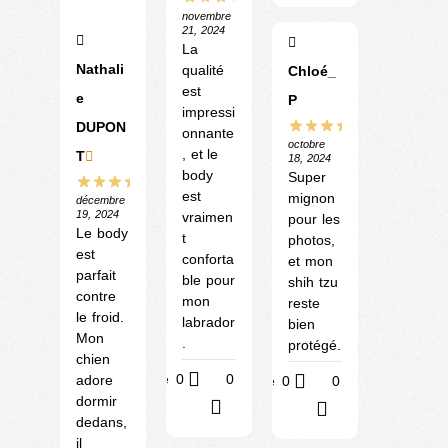
novembre
21, 2024
La
Nathali
qualité
Chloé_
est
e
P
impressi
DUPON
onnante
octobre
, et le
T
18, 2024
body
Super
est
mignon
décembre
19, 2024
vraimen
pour les
Le body
t
photos,
est
conforta
et mon
parfait
ble pour
shih tzu
contre
mon
reste
le froid.
labrador
bien
Mon
.
protégé.
chien
Utile
0
0
adore
Utile
0
0
dormir
?
?
dedans,
il