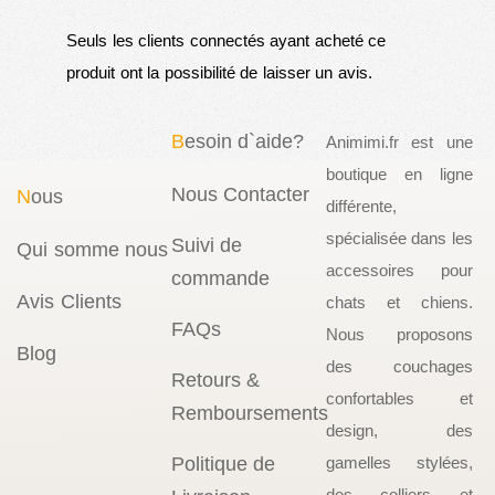
Seuls les clients connectés ayant acheté ce
produit ont la possibilité de laisser un avis.
B
esoin d`aide?
Animimi.fr est une
boutique en ligne
Nous Contacter
N
ous
différente,
spécialisée dans les
Suivi de
Qui somme nous
accessoires pour
commande
Avis Clients
chats et chiens.
FAQs
Nous proposons
Blog
des couchages
Retours &
confortables et
Remboursements
design, des
Politique de
gamelles stylées,
des colliers et