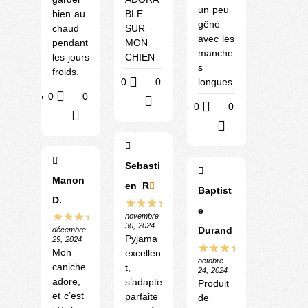
un peu
bien au
BLE
gêné
chaud
SUR
avec les
pendant
MON
manche
les jours
CHIEN
s
froids.
Utile
0
0
longues.
Utile
0
0
?
Utile
0
0
?
?
Sebasti
Manon
en_R
Baptist
D.
e
novembre
30, 2024
Durand
décembre
Pyjama
29, 2024
Mon
excellen
octobre
caniche
t,
24, 2024
adore,
s’adapte
Produit
et c’est
parfaite
de