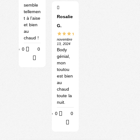
semble
tellemen
Rosalie
t à l’aise
et bien
G.
au
chaud !
novembre
13, 2024
Utile
0
0
Body
génial,
?
mon
toutou
est bien
au
chaud
toute la
nuit.
Utile
0
0
?