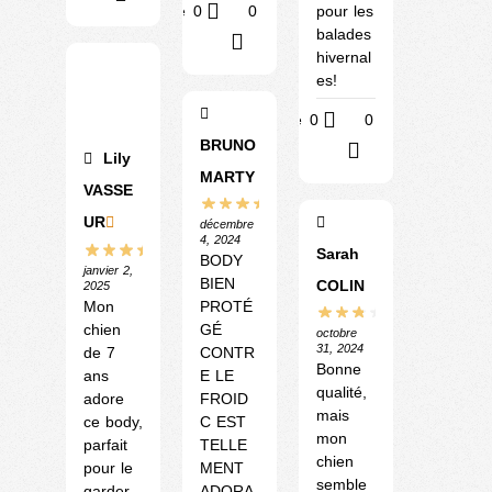
Utile
0
0
pour les
balades
?
hivernal
es!
Utile
0
0
BRUNO
?
Lily
MARTY
VASSE
UR
décembre
4, 2024
Sarah
BODY
janvier 2,
BIEN
COLIN
2025
Mon
PROTÉ
chien
GÉ
octobre
31, 2024
de 7
CONTR
Bonne
ans
E LE
qualité,
adore
FROID
mais
ce body,
C EST
mon
parfait
TELLE
chien
pour le
MENT
semble
garder
ADORA