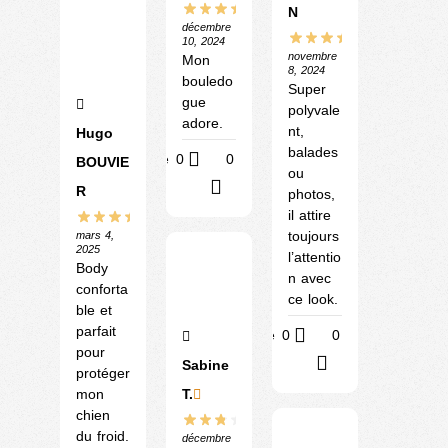
N
décembre
10, 2024
novembre
Mon
8, 2024
bouledo
Super
gue
polyvale
adore.
nt,
Hugo
balades
Utile
0
0
BOUVIE
ou
?
R
photos,
il attire
toujours
mars 4,
2025
l’attentio
Body
n avec
conforta
ce look.
ble et
parfait
Utile
0
0
pour
?
Sabine
protéger
mon
T.
chien
du froid.
décembre