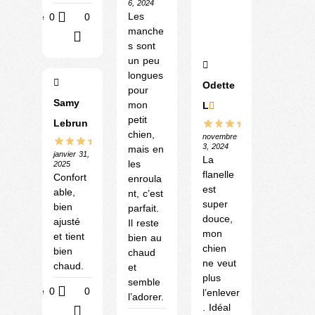
6, 2024
Les
Utile
0
0
manche
?
s sont
un peu
longues
Odette
pour
Samy
mon
L
petit
Lebrun
chien,
novembre
3, 2024
mais en
janvier 31,
La
les
2025
flanelle
Confort
enroula
est
able,
nt, c’est
super
bien
parfait.
douce,
ajusté
Il reste
mon
et tient
bien au
chien
bien
chaud
ne veut
chaud.
et
plus
semble
Utile
0
0
l’enlever
l’adorer.
. Idéal
?