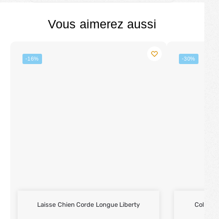
Vous aimerez aussi
-16%
-30%
Laisse Chien Corde Longue Liberty
Collier 