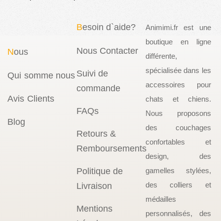
B
esoin d`aide?
Animimi.fr est une
boutique en ligne
Nous Contacter
N
ous
différente,
spécialisée dans les
Suivi de
Qui somme nous
accessoires pour
commande
Avis Clients
chats et chiens.
FAQs
Nous proposons
Blog
des couchages
Retours &
confortables et
Remboursements
design, des
Politique de
gamelles stylées,
des colliers et
Livraison
médailles
Mentions
personnalisés, des