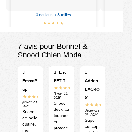
3 couleurs / 3 tailles
3
€
15.99
–
€
28.99
7 avis pour
Bonnet &
Snood Chien Moda
Éric
EmmaP
PETIT
Adrien
up
LACROI
février 16,
X
2025
janvier 20,
Snood
2026
doux au
décembre
Snood
23, 2024
toucher
de belle
Super
et
qualité,
concept
protège
mon