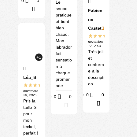
Utile
0
0
Le
snood
?
Fabien
pratique
ne
et tient
bien
Castet
chaud.
Mon
novembre
17, 2024
labrador
Très joli
fait
+1
et
sensatio
conform
n à
e à la
chaque
descripti
Léa_B
promen
on.
ade.
novembre
Utile
0
0
28, 2025
Utile
0
0
Pris la
?
?
taille S
pour
mon
teckel,
parfait !