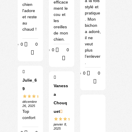
à la fois
efficace
chien
stylé et
ment le
l'adore
pratique
cou et
et reste
. Mon
les
au
bichon
oreilles
chaud !
a adoré,
de mon
il ne
chien.
veut
Utile
0
0
Utile
0
0
plus
?
l’enlever
?
.
Utile
0
0
Julie_6
?
Vaness
9
a
décembre
Chouq
26, 2025
Top
uet
confort
janvier 8,
2025