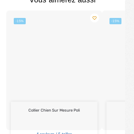
-15%
-15%
Collier Chien Sur Mesure Poli
La