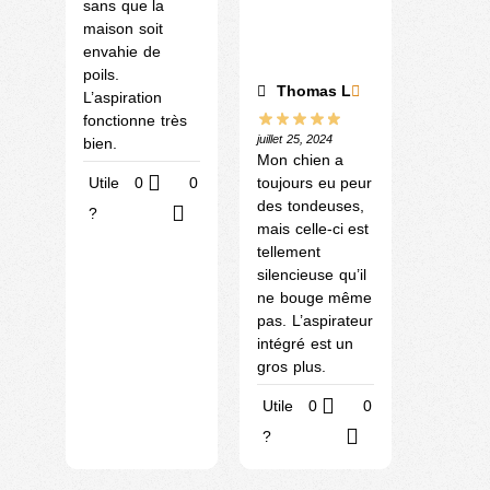
sans que la
maison soit
envahie de
poils.
Thomas L
L’aspiration
fonctionne très
juillet 25, 2024
bien.
Mon chien a
toujours eu peur
Utile
0
0
des tondeuses,
?
mais celle-ci est
tellement
silencieuse qu’il
ne bouge même
pas. L’aspirateur
intégré est un
gros plus.
Utile
0
0
?