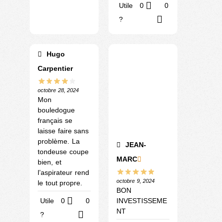
Utile
0
0
?
Hugo
Carpentier
octobre 28, 2024
Mon
bouledogue
français se
laisse faire sans
problème. La
JEAN-
tondeuse coupe
MARC
bien, et
l’aspirateur rend
octobre 9, 2024
le tout propre.
BON
INVESTISSEME
Utile
0
0
NT
?