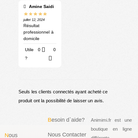
Amine Saidi
juillet 12, 2024
Résultat
professionnel à
domicile
Utile
0
0
?
Seuls les clients connectés ayant acheté ce
produit ont la possibilité de laisser un avis.
B
esoin d`aide?
Animimi.fr est une
boutique en ligne
Nous Contacter
N
ous
différente,