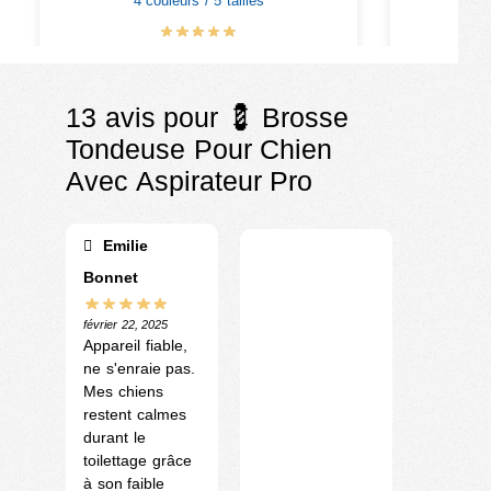
4 couleurs / 5 tailles
1
€
16.90
€
€
19.90
13 avis pour
💈 Brosse
Tondeuse Pour Chien
Avec Aspirateur Pro
Emilie
Bonnet
février 22, 2025
Appareil fiable,
ne s'enraie pas.
Mes chiens
restent calmes
durant le
toilettage grâce
à son faible