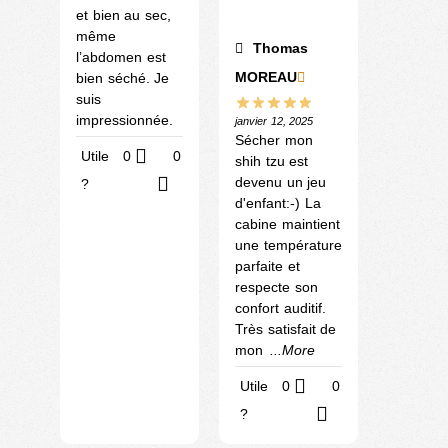
et bien au sec,
même
Thomas
l’abdomen est
MOREAU
bien séché. Je
suis
impressionnée.
janvier 12, 2025
Sécher mon
Utile
0
0
shih tzu est
devenu un jeu
?
d'enfant:-) La
cabine maintient
une température
parfaite et
respecte son
confort auditif.
Très satisfait de
mon
...More
Utile
0
0
?