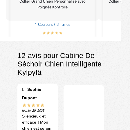
Collier Grand Chien Personnalisé avec
Collier Chie
Poignée Kontrolle
4 Couleurs / 3 Tailles
2
€
23.90
€
28.90
12 avis pour
Cabine De
Séchoir Chien Intelligente
Kylpylä
Sophie
Dupont
février 20, 2025
Silencieux et
efficace ! Mon
chien est serein