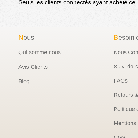
Seuls les clients connectés ayant acheté ce pr
N
ous
B
esoin 
Qui somme nous
Nous Con
Suivi de
Avis Clients
FAQs
Blog
Retours 
Politique 
Mentions
CGV