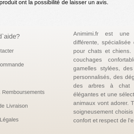
oduit ont la possibilité de laisser un avis.
Animimi.fr est une
d`aide?
différente, spécialisé
tacter
pour chats et chiens
couchages confortab
 commande
gamelles stylées, des 
personnalisés, des dé
des arbres à chat d
& Remboursements
élégantes et une sélec
animaux vont adorer. T
de Livraison
soigneusement choisis p
 Légales
confort et respect de l