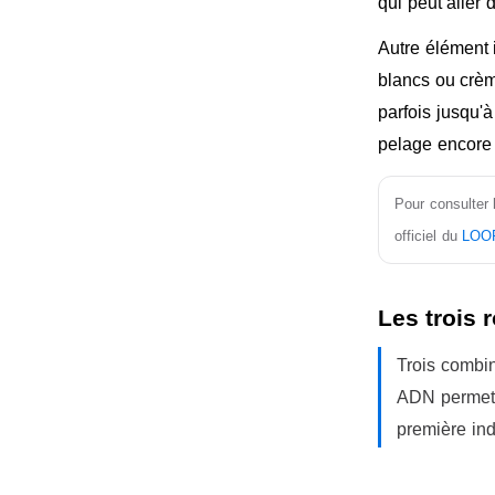
qui peut aller
Autre élément 
blancs ou crèm
parfois jusqu'
pelage encore 
Pour consulter 
officiel du
LOOF
Les trois 
Trois combin
ADN permet d
première ind