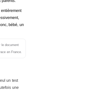
 parents.
 entièrement
essivement,
donc, bébé, un
ir le document
 race en France.
eul un test
utefois une