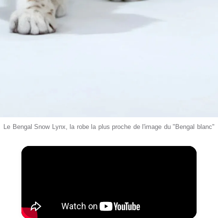
Le Bengal Snow Lynx, la robe la plus proche de l'image du "Bengal blanc"