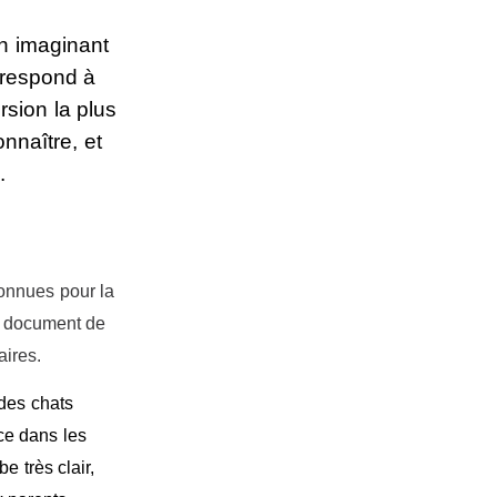
n imaginant
orrespond à
sion la plus
nnaître, et
.
connues pour la
un document de
aires.
 des chats
ce dans les
 très clair,