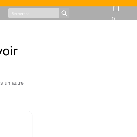
0
oir
s un autre