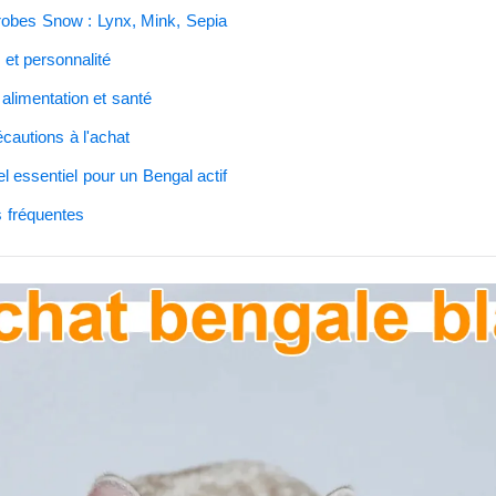
 robes Snow : Lynx, Mink, Sepia
 et personnalité
 alimentation et santé
écautions à l'achat
l essentiel pour un Bengal actif
 fréquentes