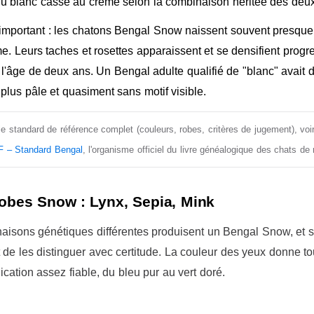
 du blanc cassé au crème selon la combinaison héritée des deux
important : les chatons Bengal Snow naissent souvent presque
e. Leurs taches et rosettes apparaissent et se densifient progr
à l'âge de deux ans. Un Bengal adulte qualifié de "blanc" avait 
plus pâle et quasiment sans motif visible.
le standard de référence complet (couleurs, robes, critères de jugement), vo
 – Standard Bengal
, l'organisme officiel du livre généalogique des chats de
robes Snow : Lynx, Sepia, Mink
aisons génétiques différentes produisent un Bengal Snow, et s
e les distinguer avec certitude. La couleur des yeux donne to
ication assez fiable, du bleu pur au vert doré.