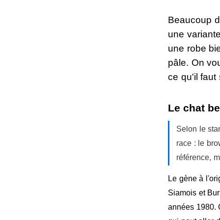
Beaucoup de
une variante
une robe bie
pâle. On vou
ce qu'il fau
Le chat be
Selon le sta
race : le br
référence, m
Le gène à l'or
Siamois et Bur
années 1980. C