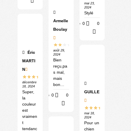
?
mai 23,
2024
Stylé
Armelle
Utile
0
0
Boulay
?
août 29,
Éric
2024
Bien
MARTI
reçu,pa
N
s mal,
mais
décembre
bon…
18, 2024
Super,
GUILLE
Utile
0
0
la
?
couleur
est
mai 18,
vraimen
2024
t
Pour un
tendanc
chien