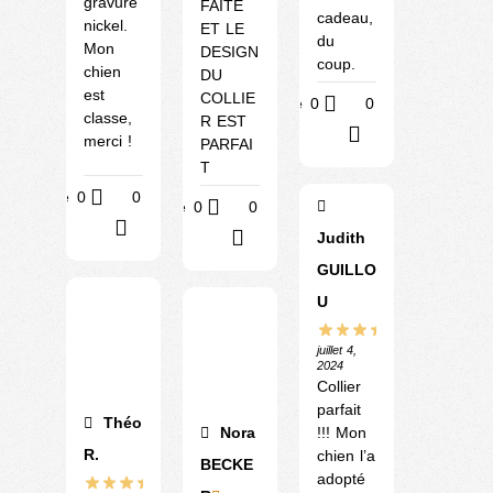
gravure
FAITE
cadeau,
nickel.
ET LE
du
Mon
DESIGN
coup.
chien
DU
est
COLLIE
Utile
0
0
classe,
R EST
?
merci !
PARFAI
T
Utile
0
0
Utile
0
0
?
?
Judith
GUILLO
U
juillet 4,
2024
Collier
parfait
Théo
Nora
!!! Mon
R.
chien l’a
BECKE
adopté