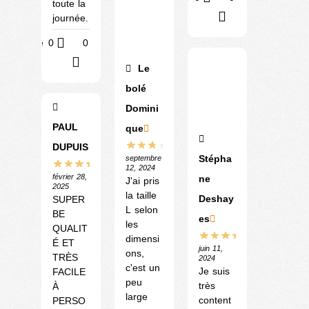
toute la
?
journée.
Utile
0
0
?
Le
bolé
Domini
PAUL
que
DUPUIS
Stépha
septembre
12, 2024
février 28,
ne
J'ai pris
2025
la taille
Deshay
SUPER
L selon
BE
es
les
QUALIT
dimensi
É ET
juin 11,
ons,
TRÈS
2024
c'est un
Je suis
FACILE
peu
très
À
large
content
PERSO