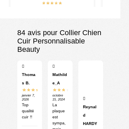
€
11.90
€
84 avis pour
Collier Chien
Cuir Personnalisable
Beauty
Thoma
Mathild
s B.
e_A
janvier 7,
octobre
2026
15, 2024
Top
La
Reynal
qualité
plaque
d
cuir !!
est
sympa,
HARDY