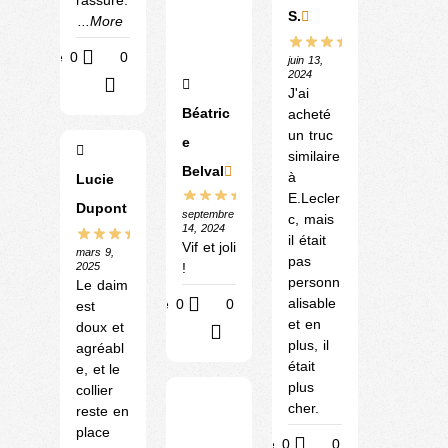
rassure.
S.
...More
Utile
0
0
juin 13,
2024
?
J'ai
Béatric
acheté
un truc
e
similaire
Belval
à
Lucie
E.Lecler
Dupont
septembre
c, mais
14, 2024
il était
Vif et joli
mars 9,
pas
2025
!
personn
Le daim
alisable
Utile
0
0
est
et en
doux et
?
plus, il
agréabl
était
e, et le
plus
collier
cher.
reste en
place
Utile
0
0