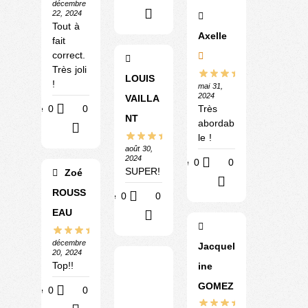
décembre
?
22, 2024
Tout à
Axelle
fait
correct.
Très joli
LOUIS
!
mai 31,
2024
VAILLA
Très
Utile
0
0
NT
abordab
?
le !
août 30,
2024
Utile
0
0
SUPER!
Zoé
?
ROUSS
Utile
0
0
EAU
?
décembre
Jacquel
20, 2024
Top!!
ine
GOMEZ
Utile
0
0