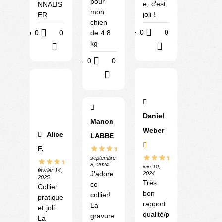
pour
e, c'est
NNALIS
mon
joli !
ER
chien
Utile
0
0
de 4.8
Utile
0
0
kg
?
?
Utile
0
0
?
Daniel
Manon
Weber
Alice
LABBE
F.
septembre
8, 2024
juin 10,
février 14,
J’adore
2024
2025
Très
ce
Collier
bon
collier!
pratique
rapport
La
et joli.
qualité/p
gravure
La