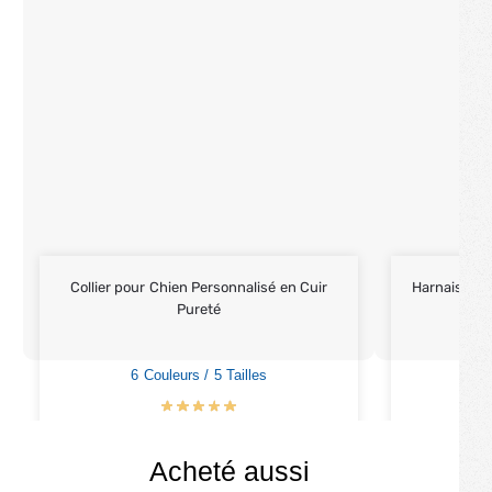
Collier pour Chien Personnalisé en Cuir
Harnais Chi
Pureté
6 Couleurs / 5 Tailles
4
€
17.90
€
21.90
Acheté aussi