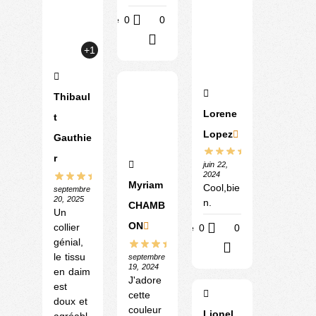
Utile
0
0
?
+1
Thibaul
Lorene
t
Lopez
Gauthie
r
juin 22,
2024
Myriam
Cool,bie
septembre
20, 2025
n.
CHAMB
Un
ON
collier
Utile
0
0
génial,
?
le tissu
septembre
19, 2024
en daim
J'adore
est
cette
doux et
couleur
Lionel
agréabl