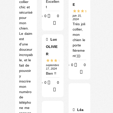
Excellen
collier
E
t
chic et
sécurisé
Utile
0
0
juin 15,
pour
2024
?
mon
Très joli
chien.
collier,
Le daim
mon
est
Luc
chien le
d'une
porte
OLIVIE
douceur
fièreme
R
incroyab
nt:)))
le, et le
Utile
0
0
fait de
septembre
17, 2024
pouvoir
?
Bien !!
y
inscrire
Utile
0
0
mon
?
numéro
de
télépho
ne me
Léa