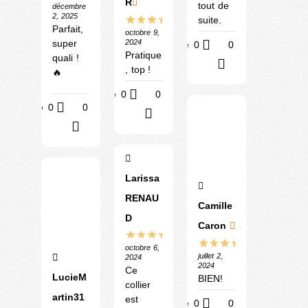
R
tout de
décembre
2, 2025
suite.
Parfait,
octobre 9,
2024
super
Utile
0
0
Pratique
quali !
?
, top !
🔥
Utile
0
0
Utile
0
0
?
?
Larissa
RENAU
Camille
D
Caron
octobre 6,
juillet 2,
2024
2024
Ce
LucieM
BIEN!
collier
artin31
est
Utile
0
0