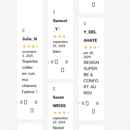
?
Samuel
_Y
Y_DEL
Julie_N
AHAYE
septembre
25, 2024
bien
novembre
juin 28,
3, 2025
2024
Superbe
Utile
0
0
DESIGN
collier
SUPER
?
en cuir,
BE &
ma
CONFO
chienne
RT AU
l'adore !
RDV
Sarah
Utile
0
0
Utile
0
0
WEISS
?
?
septembre
20, 2024
Nickel