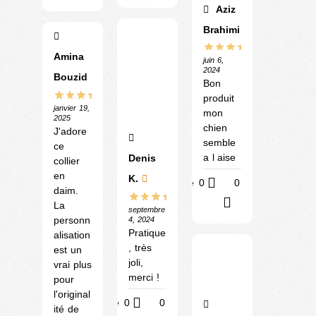
Aziz
Brahimi
Amina
juin 6,
2024
Bouzid
Bon
produit
janvier 19,
mon
2025
chien
J'adore
semble
ce
a l aise
Denis
collier
en
K.
Utile
0
0
daim.
?
La
septembre
personn
4, 2024
Pratique
alisation
, très
est un
joli,
vrai plus
merci !
pour
l'original
Utile
0
0
ité de