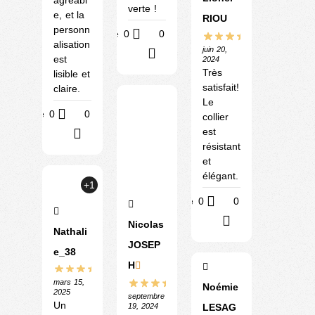
verte !
e, et la
RIOU
personn
Utile
0
0
alisation
juin 20,
?
est
2024
Très
lisible et
satisfait!
claire.
Le
Utile
0
0
collier
est
?
résistant
et
élégant.
+1
Utile
0
0
?
Nicolas
Nathali
JOSEP
e_38
H
mars 15,
Noémie
2025
septembre
Un
19, 2024
LESAG