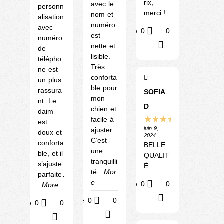
rix,
avec le
personn
merci !
nom et
alisation
numéro
avec
Utile
0
0
est
numéro
?
nette et
de
lisible.
télépho
Très
ne est
conforta
un plus
ble pour
rassura
SOFIA_
mon
nt. Le
D
chien et
daim
facile à
est
juin 9,
ajuster.
doux et
2024
C’est
conforta
BELLE
une
ble, et il
QUALIT
tranquilli
s’ajuste
É
té
...Mor
parfaite
.
e
Utile
0
0
..More
?
Utile
0
0
Utile
0
0
?
?