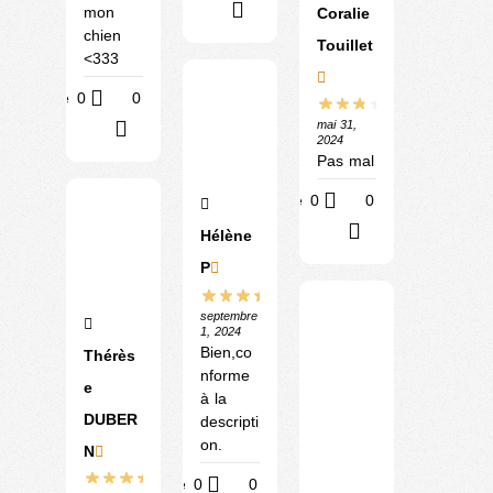
?
mon
Coralie
chien
Touillet
<333
Utile
0
0
mai 31,
?
2024
Pas mal
Utile
0
0
?
Hélène
P
septembre
1, 2024
Bien,co
Thérès
nforme
e
à la
DUBER
descripti
on.
N
Utile
0
0