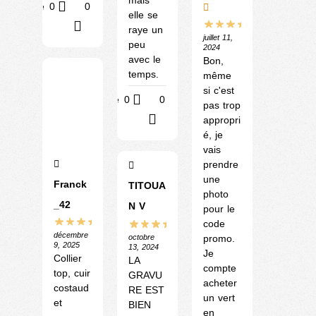
mais
Utile
0
0
elle se
?
raye un
juillet 11,
peu
2024
avec le
Bon,
temps.
même
si c'est
Utile
0
0
pas trop
?
appropri
é, je
vais
prendre
une
Franck
TITOUA
photo
_42
N V
pour le
code
décembre
octobre
promo.
9, 2025
13, 2024
Je
Collier
LA
compte
top, cuir
GRAVU
acheter
costaud
RE EST
un vert
et
BIEN
en