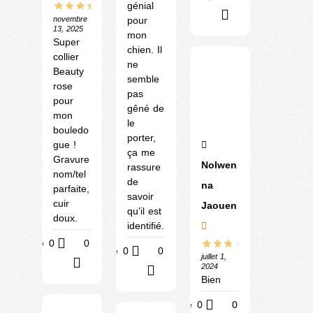
génial
?
novembre
pour
13, 2025
mon
Super
chien. Il
collier
ne
Beauty
semble
rose
pas
pour
gêné de
mon
le
bouledo
porter,
gue !
ça me
Gravure
Nolwen
rassure
nom/tel
de
na
parfaite,
savoir
cuir
Jaouen
qu’il est
doux.
identifié.
Utile
0
0
Utile
0
0
juillet 1,
?
2024
?
Bien
Utile
0
0