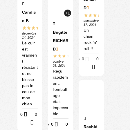
D
Candic
+1
e F.
septembre
17, 2024
Un
Brigitte
décembre
chien
14, 2024
RICHAR
rock 'n'
Le cuir
roll !!
est
D
vraimen
Utile
0
0
t
octobre
23, 2024
?
résistant
Reçu
et ne
rapidem
blesse
ent,
pas le
l'emball
cou de
age
mon
était
chien.
impecca
ble.
Utile
0
0
?
Utile
0
0
Rachid