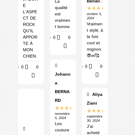
Benali
La
E
qualité
L'ASPE
est
octobre 5,
CT DE
2024
vraimen
Vraimen
ROCK
t bonne.
t stylé, à
QU'IL
la fois
APPOR
Utile
0
0
cool et
TE À
?
mignon.
MON
😎et🥰
CHIEN.
Utile
0
0
Utile
0
0
Johann
?
?
a
BERNA
Aliya
RD
Ziani
novembre
septembre
5, 2024
30, 2024
Les
J’ai
couture
acheté