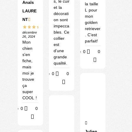
s, le cuir
Anaïs
la taille
et la
L pour
LAURE
décorati
mon
NT
on sont
golden
impecca
retriever
bles. Ce
décembre
. C’est
26, 2024
collier
parfait!
Mon
est
chien
d’une
Utile
0
0
s'en
grande
?
fiche,
qualité.
mais
moi je
Utile
0
0
trouve
?
ça
super
COOL !
Utile
0
0
?
Julien