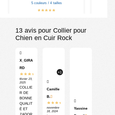
5 couleurs / 4 tailles
2
€
15.90
€
19.90
13 avis pour
Collier pour
Chien en Cuir Rock
X_GIRA
RD
+1
février 23,
2025
COLLIE
Camille
R DE
B.
BONNE
QUALIT
novembre
Yassine
É ET
18, 2024
J'ADOR