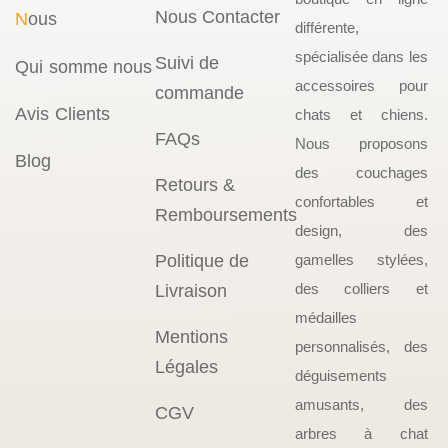
Nous Contacter
N
ous
différente,
spécialisée dans les
Suivi de
Qui somme nous
accessoires pour
commande
Avis Clients
chats et chiens.
FAQs
Nous proposons
Blog
des couchages
Retours &
confortables et
Remboursements
design, des
Politique de
gamelles stylées,
des colliers et
Livraison
médailles
Mentions
personnalisés, des
Légales
déguisements
amusants, des
CGV
arbres à chat