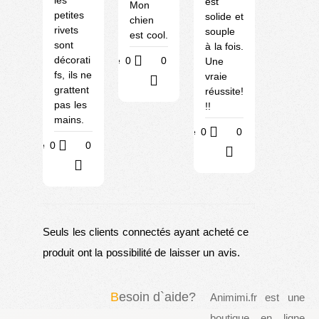
est
Mon
petites
solide et
chien
rivets
souple
est cool.
sont
à la fois.
décorati
Utile
0
0
Une
fs, ils ne
vraie
?
grattent
réussite!
pas les
!!
mains.
Utile
0
0
Utile
0
0
?
?
Seuls les clients connectés ayant acheté ce
produit ont la possibilité de laisser un avis.
B
esoin d`aide?
Animimi.fr est une
boutique en ligne