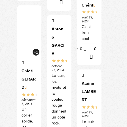
?
Chérif
août 29,
2024
C'est
Antoni
trop
o
cool !
GARCI
Utile
0
0
+1
A
?
octobre
21, 2024
Chloé
Le cuir,
GERAR
les
Karine
D
rivets et
LAMBE
la
couleur
RT
décembre
6, 2024
rouge
Un
donnent
août 27,
collier
2024
un côté
solide,
Le cuir
rock.
les