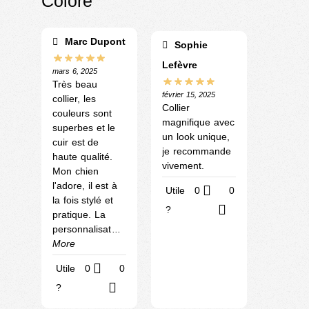
Coloré
Marc Dupont
Sophie
Lefèvre
mars 6, 2025
Très beau
février 15, 2025
collier, les
Collier
couleurs sont
magnifique avec
superbes et le
un look unique,
cuir est de
je recommande
haute qualité.
vivement.
Mon chien
l'adore, il est à
Utile
0
0
la fois stylé et
?
pratique. La
personnalisat
...
More
Utile
0
0
?