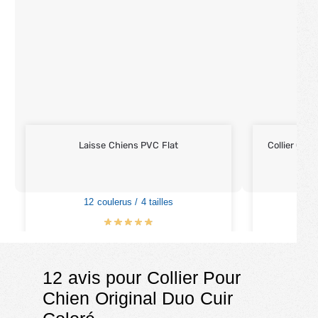
Laisse Chiens PVC Flat
Collier Chi
12 coulerus / 4 tailles
5
€
15.90
–
€
35.90
€
12 avis pour
Collier Pour
Chien Original Duo Cuir