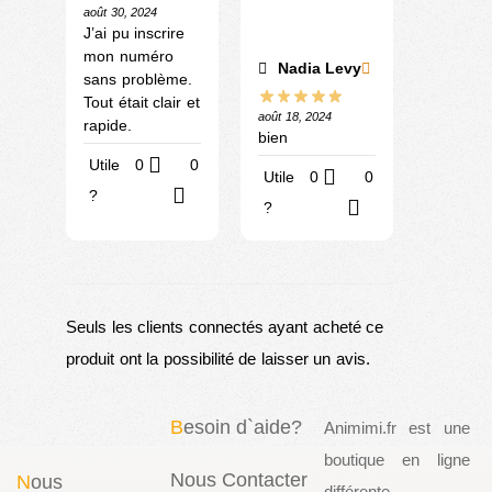
août 30, 2024
J’ai pu inscrire
mon numéro
Nadia Levy
sans problème.
Tout était clair et
août 18, 2024
rapide.
bien
Utile
0
0
Utile
0
0
?
?
Seuls les clients connectés ayant acheté ce
produit ont la possibilité de laisser un avis.
B
esoin d`aide?
Animimi.fr est une
boutique en ligne
Nous Contacter
N
ous
différente,