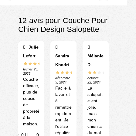
€
23.90
€
28.90
12 avis pour
Couche Pour
Chien Design Salopette
Julie
Lefort
Samira
Mélanie
Khadri
D.
février 23,
2025
décembre
octobre
Couche
5, 2024
22, 2024
efficace,
Facile à
La
plus de
laver et
salopett
soucis
à
e est
de
remettre
jolie,
propreté
rapidem
mais
à la
ent. Je
mon
maison.
l’utilise
chien a
régulièr
du mal
Utile
0
0