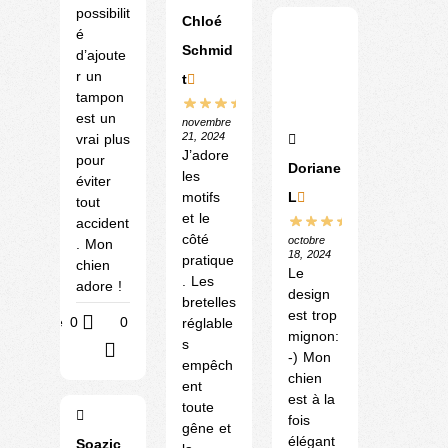
possibilit
Chloé
é
Schmid
d’ajoute
r un
t
tampon
est un
novembre
21, 2024
vrai plus
J’adore
pour
Doriane
les
éviter
L
motifs
tout
et le
accident
côté
octobre
. Mon
18, 2024
pratique
chien
Le
. Les
adore !
design
bretelles
est trop
Utile
0
0
réglable
mignon:
s
?
-) Mon
empêch
chien
ent
est à la
toute
fois
gêne et
élégant
Soazic