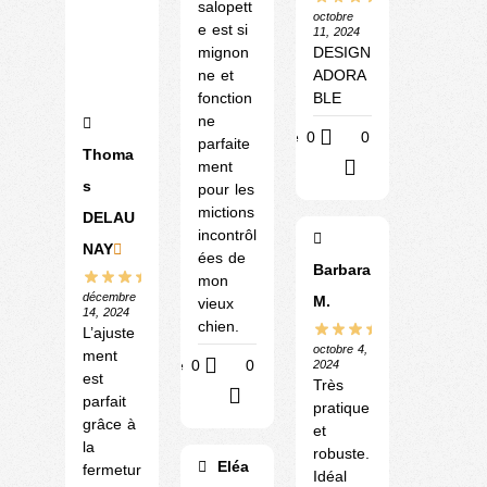
salopett
octobre
e est si
11, 2024
mignon
DESIGN
ne et
ADORA
fonction
BLE
ne
Utile
0
0
parfaite
Thoma
ment
?
s
pour les
mictions
DELAU
incontrôl
NAY
ées de
Barbara
mon
décembre
M.
vieux
14, 2024
chien.
L’ajuste
octobre 4,
ment
Utile
0
0
2024
est
Très
?
parfait
pratique
grâce à
et
la
robuste.
Eléa
fermetur
Idéal