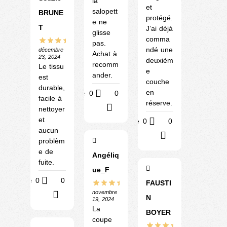
la
et
salopett
BRUNE
protégé.
e ne
T
J’ai déjà
glisse
comma
pas.
ndé une
décembre
Achat à
23, 2024
deuxièm
recomm
Le tissu
e
ander.
est
couche
durable,
en
Utile
0
0
facile à
réserve.
?
nettoyer
et
Utile
0
0
aucun
?
problèm
e de
Angéliq
fuite.
ue_F
Utile
0
0
FAUSTI
novembre
?
N
19, 2024
La
BOYER
coupe