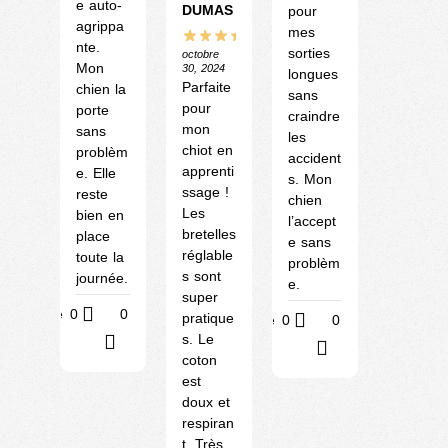
e auto-
DUMAS
pour
agrippa
mes
nte.
sorties
octobre
Mon
30, 2024
longues
Parfaite
chien la
sans
pour
porte
craindre
mon
sans
les
chiot en
problèm
accident
apprenti
e. Elle
s. Mon
ssage !
reste
chien
Les
bien en
l’accept
bretelles
place
e sans
réglable
toute la
problèm
s sont
journée.
e.
super
Utile
0
0
pratique
Utile
0
0
s. Le
?
?
coton
est
doux et
respiran
t. Très