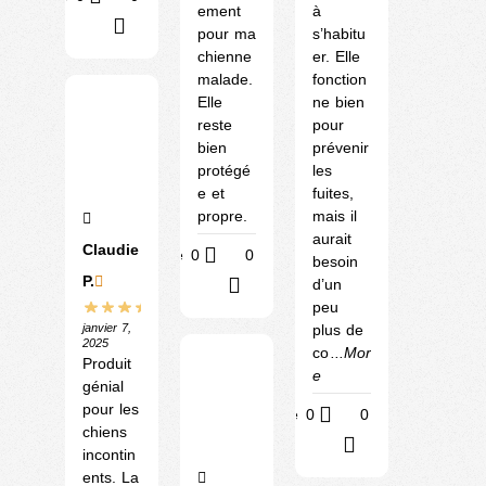
ement
à
?
pour ma
s’habitu
chienne
er. Elle
malade.
fonction
Elle
ne bien
reste
pour
bien
prévenir
protégé
les
e et
fuites,
propre.
mais il
aurait
Claudie
Utile
0
0
besoin
P.
d’un
?
peu
plus de
janvier 7,
2025
co
...Mor
Produit
e
génial
pour les
Utile
0
0
chiens
?
incontin
ents. La