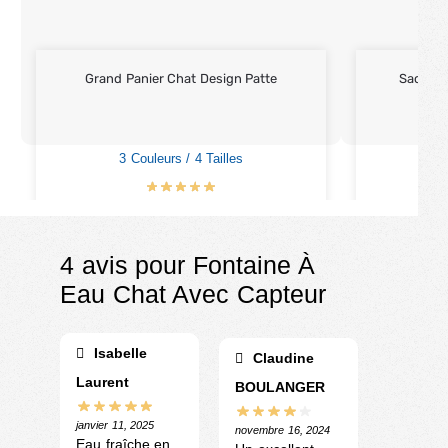
Grand Panier Chat Design Patte
Sac À D
3 Couleurs / 4 Tailles
€
29.00
–
€
81.00
4 avis pour
Fontaine À
Eau Chat Avec Capteur
Isabelle
Claudine
Laurent
BOULANGER
janvier 11, 2025
novembre 16, 2024
Eau fraîche en