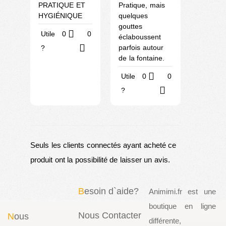
PRATIQUE ET
Pratique, mais
HYGIÉNIQUE
quelques
gouttes
Utile
0
0
éclaboussent
parfois autour
?
de la fontaine.
Utile
0
0
?
Seuls les clients connectés ayant acheté ce
produit ont la possibilité de laisser un avis.
B
esoin d`aide?
Animimi.fr est une
boutique en ligne
Nous Contacter
N
ous
différente,