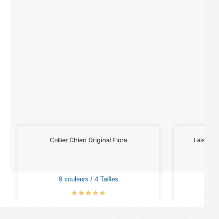
Collier Chien Original Flora
Laisse C
9 couleurs / 4 Tailles
3
€
16.90
€
€
19.90