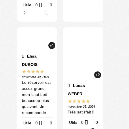
Utile
0
0
?
+1
Élisa
DUBOIS
+2
novembre 30, 2024
Le réservoir est
Lucas
assez grand,
WEBER
mon chat boit
beaucoup plus
qu’avant. Je
novembre 25, 2024
Très satisfait !!
recommande.
Utile
0
0
Utile
0
0