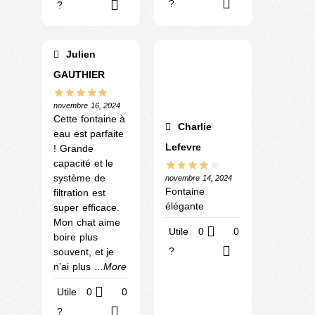
?
?
Julien
GAUTHIER
novembre 16, 2024
Cette fontaine à
Charlie
eau est parfaite
Lefevre
! Grande
capacité et le
système de
novembre 14, 2024
Fontaine
filtration est
élégante
super efficace.
Mon chat aime
Utile
0
0
boire plus
?
souvent, et je
n’ai plus
...More
Utile
0
0
?