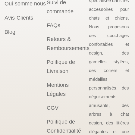
spécialisée dans les
Suivi de
Qui somme nous
accessoires pour
commande
Avis Clients
chats et chiens.
FAQs
Nous proposons
Blog
des couchages
Retours &
confortables et
Remboursements
design, des
Politique de
gamelles stylées,
des colliers et
Livraison
médailles
Mentions
personnalisés, des
Légales
déguisements
amusants, des
CGV
arbres à chat
Politique de
design, des litières
Confidentialité
élégantes et une