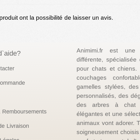
oduit ont la possibilité de laisser un avis.
Animimi.fr est une
d`aide?
différente, spécialisé
tacter
pour chats et chiens
couchages confortab
 commande
gamelles stylées, des 
personnalisés, des dé
des arbres à chat d
& Remboursements
élégantes et une sélec
animaux vont adorer. T
de Livraison
soigneusement choisis p