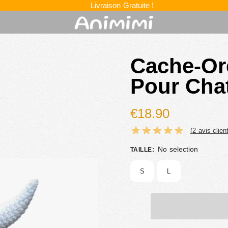
Livraison Gratuite !
Cache-Or
Pour Cha
€
18.90
(
2
avis client
No selection
TAILLE
:
S
L