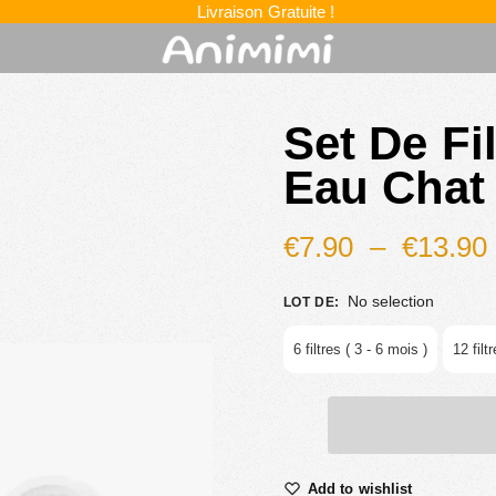
Livraison Gratuite !
Set De Fi
Eau Chat
€
7.90
–
€
13.90
No selection
LOT DE
:
6 filtres ( 3 - 6 mois )
12 filt
Add to wishlist