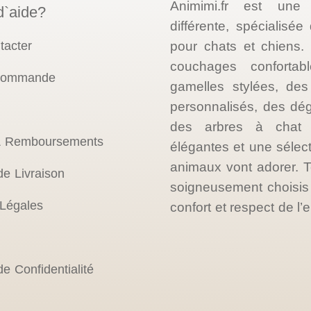
Animimi.fr est une
d`aide?
différente, spécialisé
tacter
pour chats et chiens
couchages confortab
 commande
gamelles stylées, des 
personnalisés, des dé
des arbres à chat d
& Remboursements
élégantes et une sélec
animaux vont adorer. T
de Livraison
soigneusement choisis p
 Légales
confort et respect de l
de Confidentialité